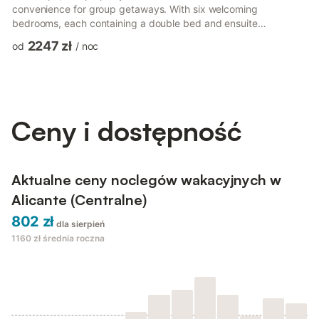
convenience for group getaways. With six welcoming
bedrooms, each containing a double bed and ensuite
bathroom, accommodating up to 12 guests is a breeze.
2247 zł
od
/
noc
Whether you're resting after a day exploring or mingling with
friends, the arrangements here are perfect for all. The house
features a full kitchen where you can prepare meals with ease.
It's equipped with a fridge, hob, oven, kettle, freezer, and
microwave, makin...
Ceny i dostępność
Aktualne ceny noclegów wakacyjnych w
Alicante (Centralne)
802 zł
dla sierpień
1160 zł
średnia roczna