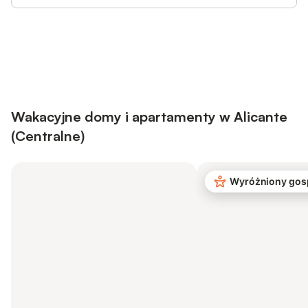
Save up to 10% on many properties with
Sign in
an account
Wakacyjne domy i apartamenty w Alicante
(Centralne)
Wyróżniony gos