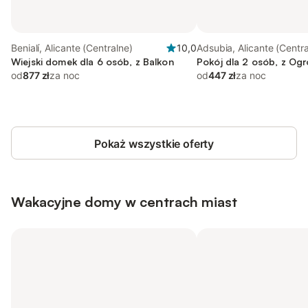
Benialí, Alicante (Centralne)
10,0
Adsubia, Alicante (Centra
Wiejski domek dla 6 osób, z Balkon
Pokój dla 2 osób, z Og
od
877 zł
za noc
od
447 zł
za noc
Pokaż wszystkie oferty
Wakacyjne domy w centrach miast