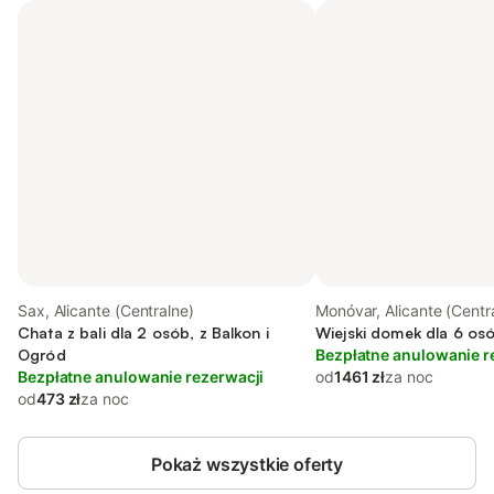
Sax, Alicante (Centralne)
Monóvar, Alicante (Centr
Chata z bali dla 2 osób, z Balkon i
Wiejski domek dla 6 os
Ogród
Bezpłatne anulowanie r
Bezpłatne anulowanie rezerwacji
od
1461 zł
za noc
od
473 zł
za noc
Pokaż wszystkie oferty