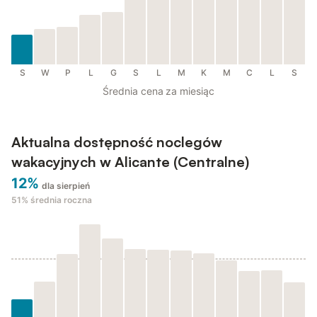
S
W
P
L
G
S
L
M
K
M
C
L
S
Średnia cena za miesiąc
Aktualna dostępność noclegów
wakacyjnych w Alicante (Centralne)
12%
dla sierpień
51%
średnia roczna