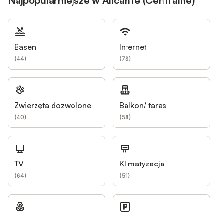
Najpopularniejsze w Alicante (Centralne)
Basen
Internet
(
44
)
(
78
)
Zwierzęta dozwolone
Balkon/ taras
(
40
)
(
58
)
TV
Klimatyzacja
(
64
)
(
51
)