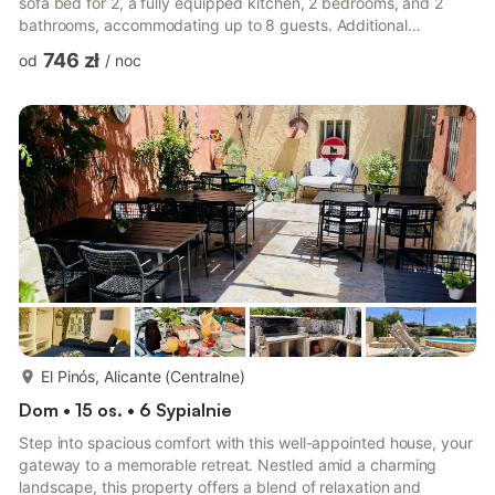
sofa bed for 2, a fully equipped kitchen, 2 bedrooms, and 2
bathrooms, accommodating up to 8 guests. Additional
amenities include Wi-Fi, air conditioning, and a washing
746 zł
od
/
noc
machine. A high chair and a cot are also available. Enjoy a
private pool, barbecue, and garden. There is also an outdoor
terrace for your relaxation. Parking is available on the property.
No events are allowed. Pets are permitted.
więcej...
El Pinós, Alicante (Centralne)
Dom • 15 os. • 6 Sypialnie
Step into spacious comfort with this well-appointed house, your
gateway to a memorable retreat. Nestled amid a charming
landscape, this property offers a blend of relaxation and