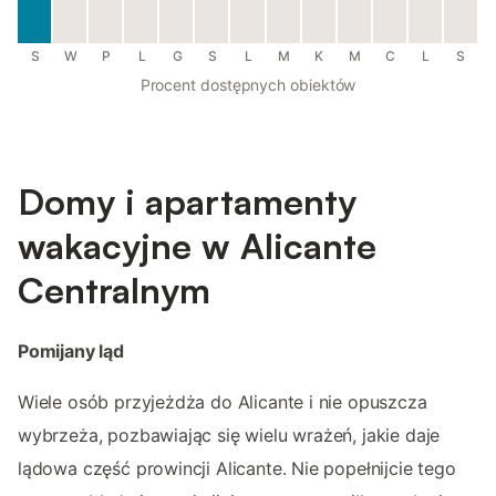
S
W
P
L
G
S
L
M
K
M
C
L
S
Procent dostępnych obiektów
Domy i apartamenty
wakacyjne w Alicante
Centralnym
Pomijany ląd
Wiele osób przyjeżdża do Alicante i nie opuszcza
wybrzeża, pozbawiając się wielu wrażeń, jakie daje
lądowa część prowincji Alicante. Nie popełnijcie tego