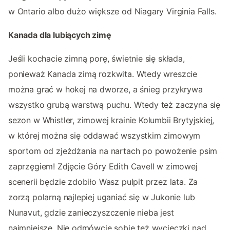
w Ontario albo dużo większe od Niagary Virginia Falls.
Kanada dla lubiących zimę
Jeśli kochacie zimną porę, świetnie się składa,
ponieważ Kanada zimą rozkwita. Wtedy wreszcie
można grać w hokej na dworze, a śnieg przykrywa
wszystko grubą warstwą puchu. Wtedy też zaczyna się
sezon w Whistler, zimowej krainie Kolumbii Brytyjskiej,
w której można się oddawać wszystkim zimowym
sportom od zjeżdżania na nartach po powożenie psim
zaprzęgiem! Zdjęcie Góry Edith Cavell w zimowej
scenerii będzie zdobiło Wasz pulpit przez lata. Za
zorzą polarną najlepiej uganiać się w Jukonie lub
Nunavut, gdzie zanieczyszczenie nieba jest
najmniejsze. Nie odmówcie sobie też wycieczki nad