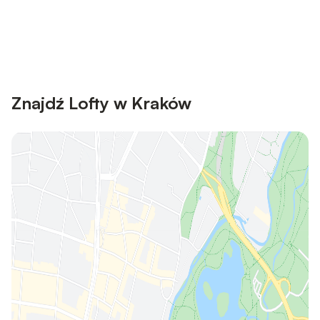
Save up to 10% on many properties with
Sign in
an account
Znajdź Lofty w Kraków