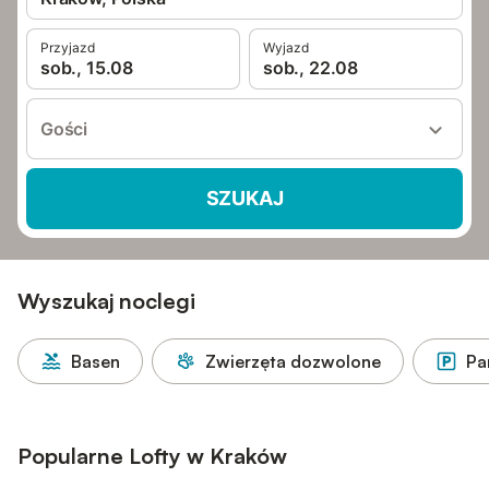
Przyjazd
Wyjazd
sob., 15.08
sob., 22.08
Gości
SZUKAJ
Wyszukaj noclegi
Basen
Zwierzęta dozwolone
Pa
Popularne Lofty w Kraków