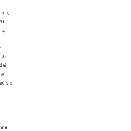
ecji,
żu
lu,
y
ach
iej
 w
ać się
w
nne,