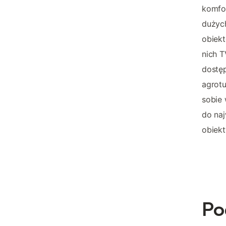
komfor
dużych
obiekt
nich T
dostęp
agrot
sobie 
do naj
obiekt
Po