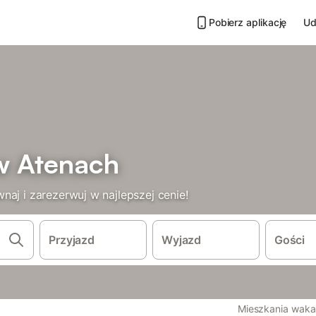
Pobierz aplikację
Ud
w Atenach
naj i zarezerwuj w najlepszej cenie!
Przyjazd
Wyjazd
Gości
Mieszkania waka