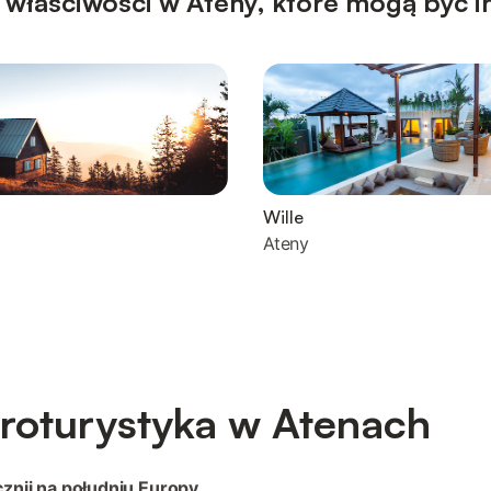
 właściwości w Ateny, które mogą być i
Wille
Ateny
roturystyka w Atenach
znij na południu Europy