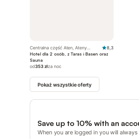
Centralna część Aten, Ateny
8,3
Centrum
Hotel dla 2 osób, z Taras i Basen oraz
Sauna
od
353 zł
za noc
Pokaż wszystkie oferty
Save up to 10% with an acco
When you are logged in you will always 