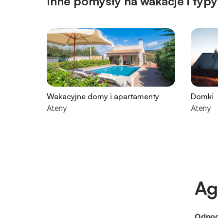
Inne pomysły na wakacje i typy
Wakacyjne domy i apartamenty
Domki
Ateny
Ateny
Ag
Odpoc