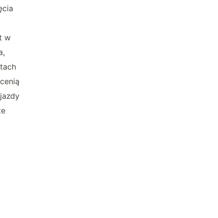
ęcia
t w
a,
ktach
cenią
ojazdy
te