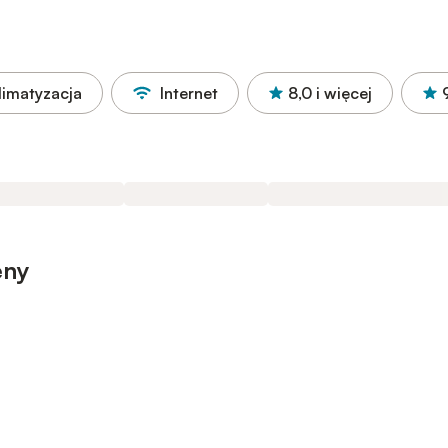
limatyzacja
Internet
8,0
i więcej
eny