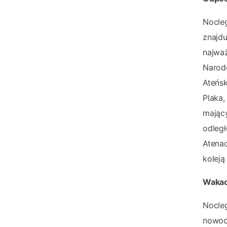
Nocleg
znajdu
najważ
Narod
Ateńsk
Plaka,
mający
odległ
Atenac
koleją
Wakac
Nocle
nowoc