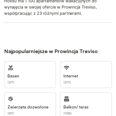
Holidu ma 1 100 apartamentów wakacyjnych do
wynajęcia w swojej ofercie w Prowincja Treviso,
współpracując z 23 różnymi partnerami.
Najpopularniejsze w Prowincja Treviso
Basen
Internet
(
37
)
(
211
)
Zwierzęta dozwolone
Balkon/ taras
(
97
)
(
106
)