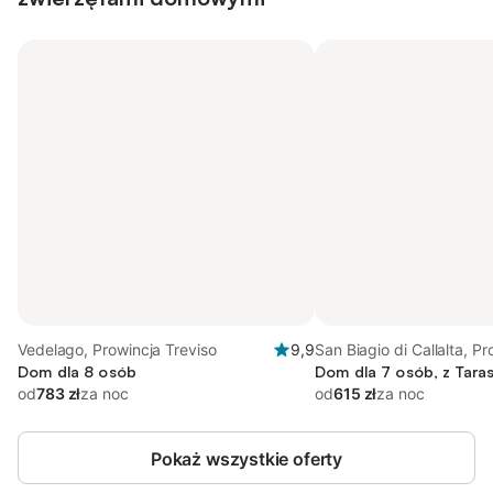
Vedelago, Prowincja Treviso
9,9
San Biagio di Callalta, Pr
Dom dla 8 osób
Treviso
Dom dla 7 osób, z Tara
od
783 zł
za noc
od
615 zł
za noc
Pokaż wszystkie oferty