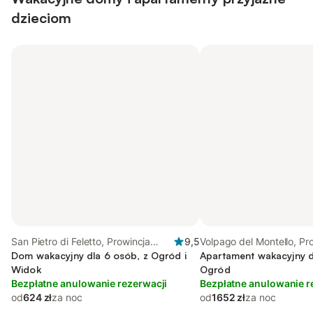
dzieciom
San Pietro di Feletto, Prowincja
9,5
Volpago del Montello, Pr
Treviso
Dom wakacyjny dla 6 osób, z Ogród i
Treviso
Apartament wakacyjny d
Widok
Ogród
Bezpłatne anulowanie rezerwacji
Bezpłatne anulowanie r
od
624 zł
za noc
od
1652 zł
za noc