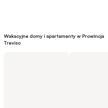
Save up to 10% on many properties with
Sign in
an account
Wakacyjne domy i apartamenty w Prowincja
Treviso