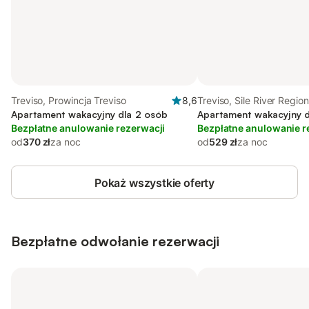
Treviso, Prowincja Treviso
8,6
Treviso, Sile River Region
Apartament wakacyjny dla 2 osób
Park
Apartament wakacyjny d
Bezpłatne anulowanie rezerwacji
Bezpłatne anulowanie r
od
370 zł
za noc
od
529 zł
za noc
Pokaż wszystkie oferty
Bezpłatne odwołanie rezerwacji