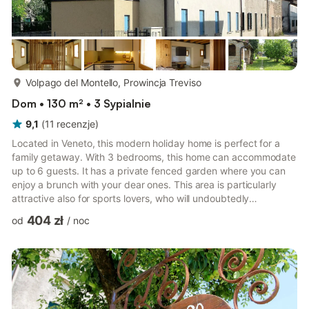
więcej...
Volpago del Montello, Prowincja Treviso
Dom • 130 m² • 3 Sypialnie
9,1
(
11
recenzje
)
Located in Veneto, this modern holiday home is perfect for a
family getaway. With 3 bedrooms, this home can accommodate
up to 6 guests. It has a private fenced garden where you can
enjoy a brunch with your dear ones. This area is particularly
attractive also for sports lovers, who will undoubtedly
appreciate the cycling circuit in Montello, and the golf course in
404 zł
od
/
noc
Asolo is only a short drive away. Asolo also features a
picturesque flea market. Heating and fireplace are in place to
keep you comfortable inside. For the summer, air conditions are
also installed in the property to keep you fresh...