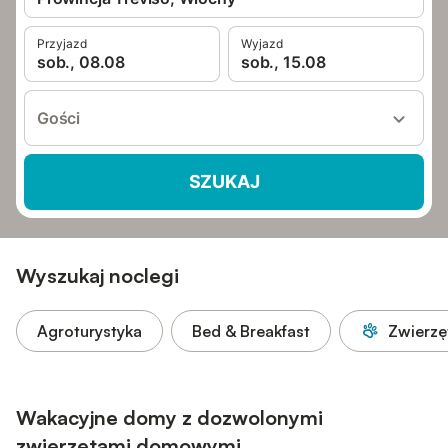
Przyjazd
Wyjazd
sob., 08.08
sob., 15.08
Gości
SZUKAJ
Wyszukaj noclegi
Agroturystyka
Bed & Breakfast
Zwierzę
Wakacyjne domy z dozwolonymi
zwierzętami domowymi