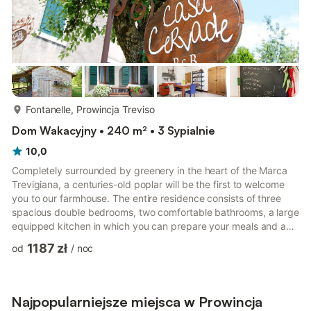
więcej...
Fontanelle, Prowincja Treviso
Dom Wakacyjny • 240 m² • 3 Sypialnie
10,0
Completely surrounded by greenery in the heart of the Marca
Trevigiana, a centuries-old poplar will be the first to welcome
you to our farmhouse. The entire residence consists of three
spacious double bedrooms, two comfortable bathrooms, a large
equipped kitchen in which you can prepare your meals and a
separate dining room with a large table. An excellent choice for
1187 zł
od
/
noc
those who want to spend their stay in total freedom and in a
place out of time. The house is in a quiet location, you can live it
in freedom and relaxation, here time has stopped at the
beginning of the 1900s, you can sunbathe ...
Najpopularniejsze miejsca w Prowincja