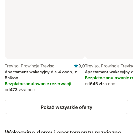
Treviso, Prowincja Treviso
9,0
Treviso, Prowincja Trevis
Apartament wakacyjny dla 4 osób, z
Apartament wakacyjny d
Balkon
Bezpłatne anulowanie r
Bezpłatne anulowanie rezerwacji
od
645 zł
za noc
od
473 zł
za noc
Pokaż wszystkie oferty
Wakacyjne domy i apartamenty przyjazne