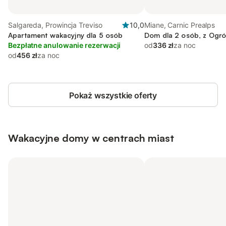
Salgareda, Prowincja Treviso
10,0
Miane, Carnic Prealps
Apartament wakacyjny dla 5 osób
Dom dla 2 osób, z Ogró
Bezpłatne anulowanie rezerwacji
od
336 zł
za noc
od
456 zł
za noc
Pokaż wszystkie oferty
Wakacyjne domy w centrach miast