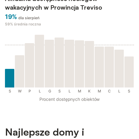
wakacyjnych w Prowincja Treviso
19%
dla sierpień
59%
średnia roczna
S
W
P
L
G
S
L
M
K
M
C
L
S
Procent dostępnych obiektów
Najlepsze domy i