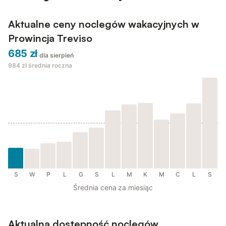
Aktualne ceny noclegów wakacyjnych w
Prowincja Treviso
685 zł
dla sierpień
984 zł
średnia roczna
S
W
P
L
G
S
L
M
K
M
C
L
S
Średnia cena za miesiąc
Aktualna dostępność noclegów