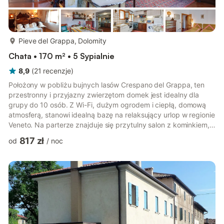
więcej...
Pieve del Grappa, Dolomity
Chata • 170 m² • 5 Sypialnie
8,9
(
21
recenzje
)
Położony w pobliżu bujnych lasów Crespano del Grappa, ten
przestronny i przyjazny zwierzętom domek jest idealny dla
grupy do 10 osób. Z Wi-Fi, dużym ogrodem i ciepłą, domową
atmosferą, stanowi idealną bazę na relaksujący urlop w regionie
Veneto. Na parterze znajduje się przytulny salon z kominkiem,
jadalnia z telewizorem, dobrze wyposażona kuchnia (piekarnik,
817 zł
od
/
noc
kuchenka mikrofalowa, zmywarka, pralka) oraz poręczne
pomieszczenie gospodarcze z umywalką. Na piętrze znajduje
się pięć wygodnych sypialni, trzy z dwoma pojedynczymi
łóżkami i dwie z podwójnymi łóżkami (jedno z nich można
rozdzielić n...