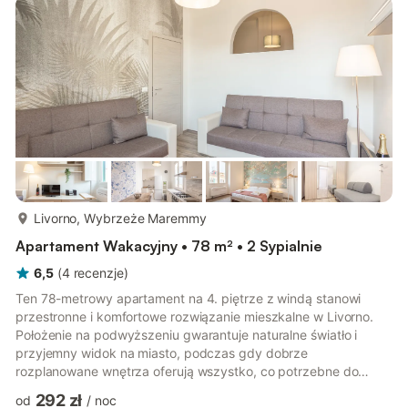
więcej...
Livorno, Wybrzeże Maremmy
Apartament Wakacyjny • 78 m² • 2 Sypialnie
6,5
(
4
recenzje
)
Ten 78-metrowy apartament na 4. piętrze z windą stanowi
przestronne i komfortowe rozwiązanie mieszkalne w Livorno.
Położenie na podwyższeniu gwarantuje naturalne światło i
przyjemny widok na miasto, podczas gdy dobrze
rozplanowane wnętrza oferują wszystko, co potrzebne do
komfortowego pobytu dla maksymalnie 4 osób. Apartament
292 zł
od
/
noc
składa się z dwóch oddzielnych sypialni: pierwszej z łóżkiem