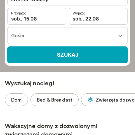
Przyjazd
Wyjazd
sob., 15.08
sob., 22.08
Gości
SZUKAJ
Wyszukaj noclegi
Dom
Bed & Breakfast
Zwierzęta dozwo
Wakacyjne domy z dozwolonymi
zwierzętami domowymi