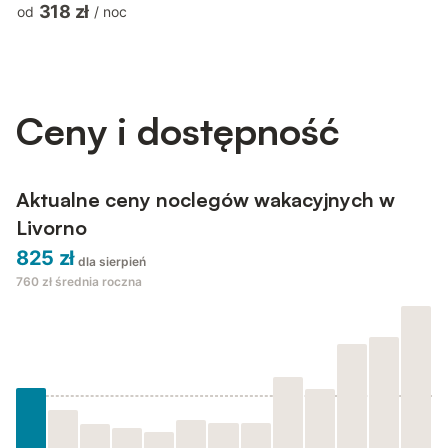
318 zł
od
/
noc
and a living room with a double sofa bed that can comfortably
accommodate two additional people, for a total of 4 beds. The
living room has a smart TV for moments of relaxation and
entertainment. The kitchen is fully equipped with a ...
Ceny i dostępność
Aktualne ceny noclegów wakacyjnych w
Livorno
825 zł
dla sierpień
760 zł
średnia roczna