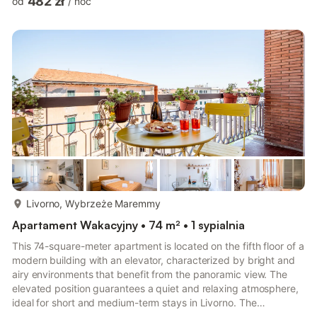
482 zł
od
/
noc
osobą. Następnie odśwież się w basenie i opalaj się na jego
brzegu, śniąc przy tym. Wykorzystaj bliskość morza, aby
wieczorem wybrać się na długie spacery po plaży lub już rano
wskoczyć w orzeźwiające fale.Ciesz się wspaniałym
położeniem ośrodka, który jest otoczo...
więcej...
Livorno, Wybrzeże Maremmy
Apartament Wakacyjny • 74 m² • 1 sypialnia
This 74-square-meter apartment is located on the fifth floor of a
modern building with an elevator, characterized by bright and
airy environments that benefit from the panoramic view. The
elevated position guarantees a quiet and relaxing atmosphere,
ideal for short and medium-term stays in Livorno. The
apartment consists of an elegantly furnished double bedroom