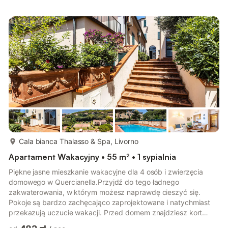
małżeńskim, drugiej z łóżkiem pojedynczym, zapewniając
prywatność i elastyczność dla różnych potrzeb gości. W części
dziennej znajduje się wygodna, jednoosobowa rozkładana sofa,
która zwiększa liczbę miejsc n...
więcej...
Cala bianca Thalasso & Spa, Livorno
Apartament Wakacyjny • 55 m² • 1 sypialnia
Piękne jasne mieszkanie wakacyjne dla 4 osób i zwierzęcia
domowego w Quercianella.Przyjdź do tego ładnego
zakwaterowania, w którym możesz naprawdę cieszyć się.
Pokoje są bardzo zachęcająco zaprojektowane i natychmiast
przekazują uczucie wakacji. Przed domem znajdziesz kort
tenisowy, na którym możesz rozegrać mecz ze swoją ulubioną