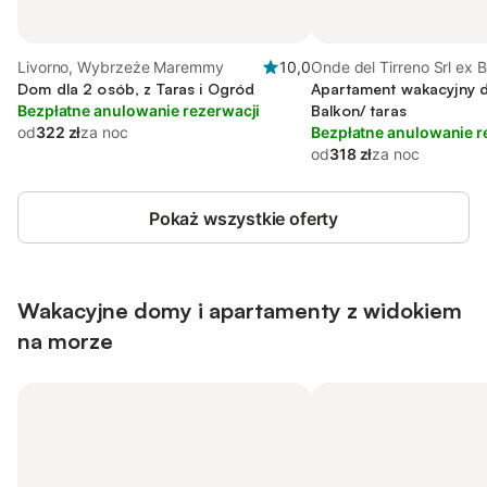
Livorno, Wybrzeże Maremmy
10,0
Onde del Tirreno Srl ex 
Dom dla 2 osób, z Taras i Ogród
Pejani, Livorno
Apartament wakacyjny d
Bezpłatne anulowanie rezerwacji
Balkon/ taras
od
322 zł
za noc
Bezpłatne anulowanie r
od
318 zł
za noc
Pokaż wszystkie oferty
Wakacyjne domy i apartamenty z widokiem
na morze