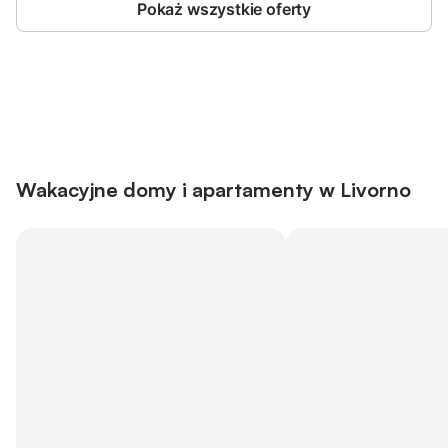
Pokaż wszystkie oferty
Save up to 10% on many properties with
Sign in
an account
Wakacyjne domy i apartamenty w Livorno