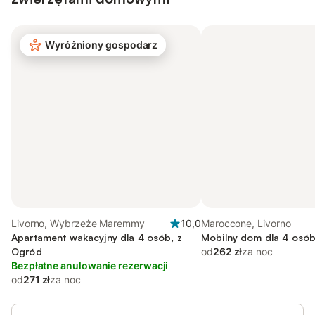
Wyróżniony gospodarz
Livorno, Wybrzeże Maremmy
10,0
Maroccone, Livorno
Apartament wakacyjny dla 4 osób, z
Mobilny dom dla 4 osób,
Ogród
od
262 zł
za noc
Bezpłatne anulowanie rezerwacji
od
271 zł
za noc