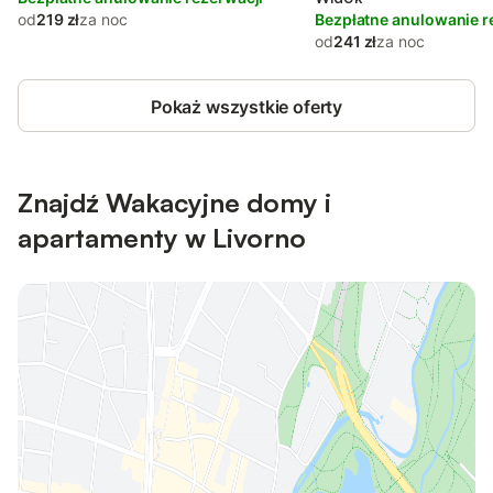
od
219 zł
za noc
Bezpłatne anulowanie r
od
241 zł
za noc
Pokaż wszystkie oferty
Znajdź Wakacyjne domy i
apartamenty w Livorno