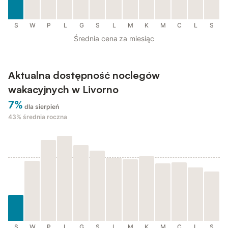
S
W
P
L
G
S
L
M
K
M
C
L
S
Średnia cena za miesiąc
Aktualna dostępność noclegów
wakacyjnych w Livorno
7%
dla sierpień
43%
średnia roczna
S
W
P
L
G
S
L
M
K
M
C
L
S