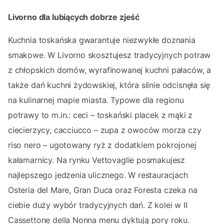
Livorno dla lubiących dobrze zjeść
Kuchnia toskańska gwarantuje niezwykłe doznania
smakowe. W Livorno skosztujesz tradycyjnych potraw
z chłopskich domów, wyrafinowanej kuchni pałaców, a
także dań kuchni żydowskiej, która silnie odcisnęła się
na kulinarnej mapie miasta. Typowe dla regionu
potrawy to m.in.: ceci – toskański placek z mąki z
ciecierzycy, cacciucco – zupa z owoców morza czy
riso nero – ugotowany ryż z dodatkiem pokrojonej
kałamarnicy. Na rynku Vettovaglie posmakujesz
najlepszego jedzenia ulicznego. W restauracjach
Osteria del Mare, Gran Duca oraz Foresta czeka na
ciebie duży wybór tradycyjnych dań. Z kolei w II
Cassettone della Nonna menu dyktują pory roku.