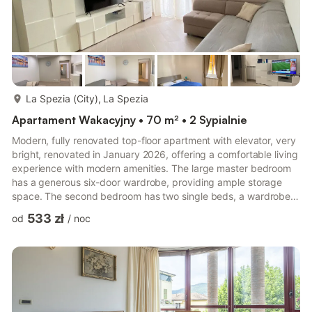
więcej...
La Spezia (City), La Spezia
Apartament Wakacyjny • 70 m² • 2 Sypialnie
Modern, fully renovated top-floor apartment with elevator, very
bright, renovated in January 2026, offering a comfortable living
experience with modern amenities. The large master bedroom
has a generous six-door wardrobe, providing ample storage
space. The second bedroom has two single beds, a wardrobe,
and a desk, making it ideal for both relaxation and productivity.
533 zł
od
/
noc
A third bed is available on request. The inviting living room
boasts a comfortable corner sofa, perfect for relaxing after a
long day. It also includes a flat-screen TV for your
entertainment needs. From the living room, you c...