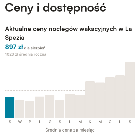
Ceny i dostępność
Aktualne ceny noclegów wakacyjnych w La
Spezia
897 zł
dla sierpień
1023 zł
średnia roczna
S
W
P
L
G
S
L
M
K
M
C
L
S
Średnia cena za miesiąc