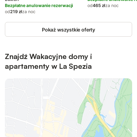
Bezpłatne anulowanie rezerwacji
od
465 zł
za noc
od
219 zł
za noc
Pokaż wszystkie oferty
Znajdź Wakacyjne domy i
apartamenty w La Spezia