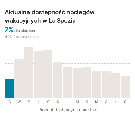
Aktualna dostępność noclegów
wakacyjnych w La Spezia
7%
dla sierpień
40%
średnia roczna
S
W
P
L
G
S
L
M
K
M
C
L
S
Procent dostępnych obiektów