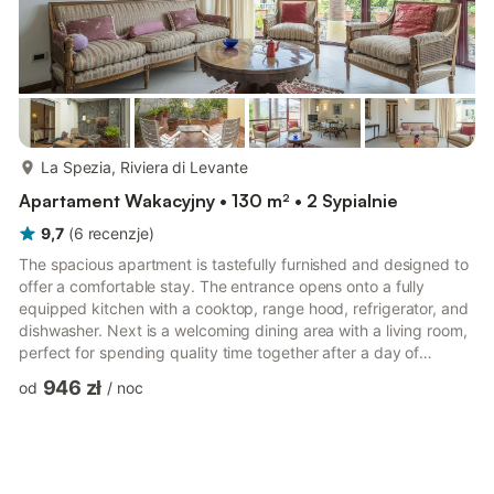
więcej...
La Spezia, Riviera di Levante
Apartament Wakacyjny • 130 m² • 2 Sypialnie
9,7
(
6
recenzje
)
The spacious apartment is tastefully furnished and designed to
offer a comfortable stay. The entrance opens onto a fully
equipped kitchen with a cooktop, range hood, refrigerator, and
dishwasher. Next is a welcoming dining area with a living room,
perfect for spending quality time together after a day of
exploring. The sleeping area includes two bedrooms: a bright
946 zł
od
/
noc
double bedroom and a second double bedroom with a private
bathroom featuring a hydromassage shower and direct access
to the outdoor veranda. The veranda is equipped with a table
and chairs, ideal for relaxing outside or enjoying a...