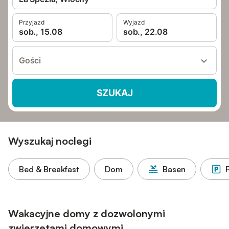
Przyjazd
Wyjazd
sob., 15.08
sob., 22.08
Gości
SZUKAJ
Wyszukaj noclegi
Bed & Breakfast
Dom
Basen
Wakacyjne domy z dozwolonymi
zwierzętami domowymi