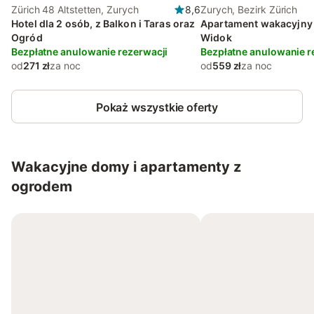
Zürich 48 Altstetten, Zurych
8,6
Zurych, Bezirk Zürich
Hotel dla 2 osób, z Balkon i Taras oraz
Apartament wakacyjny 
Ogród
Widok
Bezpłatne anulowanie rezerwacji
Bezpłatne anulowanie r
od
271 zł
za noc
od
559 zł
za noc
Pokaż wszystkie oferty
Wakacyjne domy i apartamenty z
ogrodem