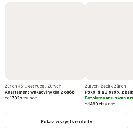
Zürich 45 Giesshübel, Zurych
Zurych, Bezirk Zürich
Apartament wakacyjny dla 2 osób
Pokój dla 2 osób, z Bal
od
1702 zł
za noc
Bezpłatne anulowanie r
od
490 zł
za noc
Pokaż wszystkie oferty