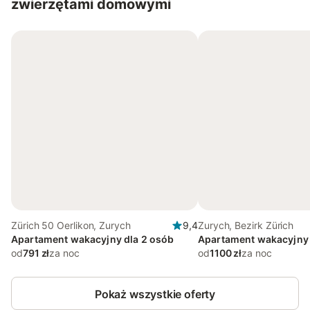
zwierzętami domowymi
Zürich 50 Oerlikon, Zurych
9,4
Zurych, Bezirk Zürich
Apartament wakacyjny dla 2 osób
Apartament wakacyjny 
od
791 zł
za noc
od
1100 zł
za noc
Pokaż wszystkie oferty