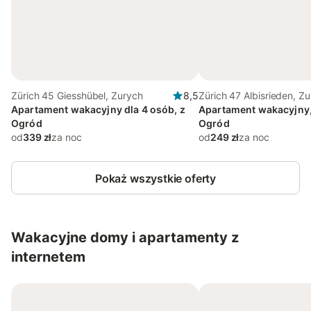
Zürich 45 Giesshübel, Zurych
8,5
Zürich 47 Albisrieden, Z
Apartament wakacyjny dla 4 osób, z
Apartament wakacyjny, 
Ogród
Ogród
od
339 zł
za noc
od
249 zł
za noc
Pokaż wszystkie oferty
Wakacyjne domy i apartamenty z
internetem