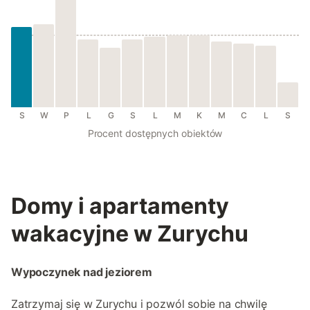
S
W
P
L
G
S
L
M
K
M
C
L
S
Procent dostępnych obiektów
Domy i apartamenty
wakacyjne w Zurychu
Wypoczynek nad jeziorem
Zatrzymaj się w Zurychu i pozwól sobie na chwilę