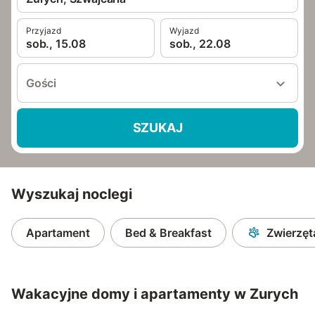
Przyjazd
Wyjazd
sob., 15.08
sob., 22.08
Gości
SZUKAJ
Wyszukaj noclegi
Apartament
Bed & Breakfast
Zwierzę
Wakacyjne domy i apartamenty w Zurych