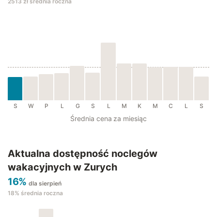
2513 zł
średnia roczna
S
W
P
L
G
S
L
M
K
M
C
L
S
Średnia cena za miesiąc
Aktualna dostępność noclegów
wakacyjnych w Zurych
16%
dla sierpień
18%
średnia roczna