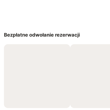
Save up to 10% on many properties with
Sign in
an account
Bezpłatne odwołanie rezerwacji