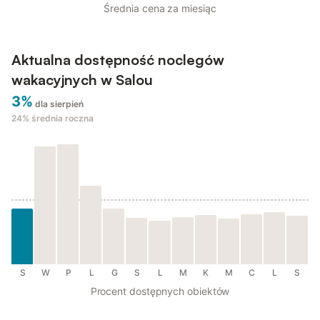
Średnia cena za miesiąc
Aktualna dostępność noclegów
wakacyjnych w Salou
3%
dla sierpień
24%
średnia roczna
S
W
P
L
G
S
L
M
K
M
C
L
S
Procent dostępnych obiektów