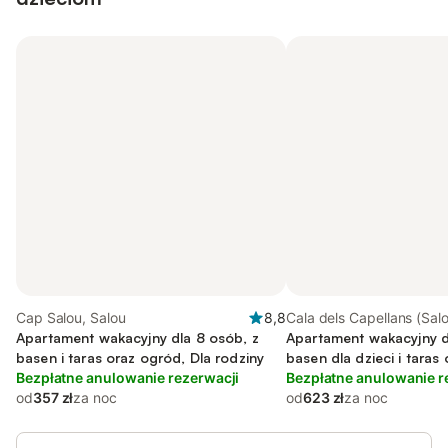
Cap Salou, Salou
8,8
Cala dels Capellans (Salo
Apartament wakacyjny dla 8 osób, z
Apartament wakacyjny d
basen i taras oraz ogród, Dla rodziny
basen dla dzieci i taras
Bezpłatne anulowanie rezerwacji
zwierzęta dozwolone
Bezpłatne anulowanie r
od
357 zł
za noc
od
623 zł
za noc