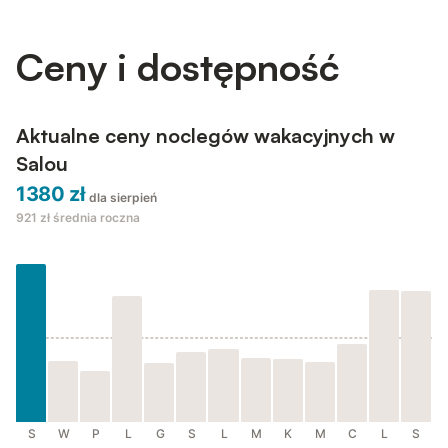
matrimonio con su baño, 1 habitación con 2 camas individuales
y otra habitaci...
Ceny i dostępność
Aktualne ceny noclegów wakacyjnych w
Salou
1380 zł
dla sierpień
921 zł
średnia roczna
S
W
P
L
G
S
L
M
K
M
C
L
S