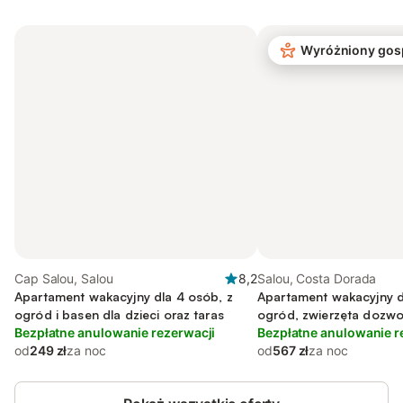
Wyróżniony gos
Cap Salou, Salou
8,2
Salou, Costa Dorada
Apartament wakacyjny dla 4 osób, z
Apartament wakacyjny d
ogród i basen dla dzieci oraz taras
ogród, zwierzęta dozw
Bezpłatne anulowanie rezerwacji
Bezpłatne anulowanie r
od
249 zł
za noc
od
567 zł
za noc