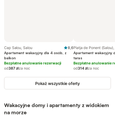
Cap Salou, Salou
8,6
Platja de Ponent (Salou),
Apartament wakacyjny dla 4 osób, z
Apartament wakacyjny d
balkon
taras
Bezpłatne anulowanie rezerwacji
Bezpłatne anulowanie r
od
387 zł
za noc
od
314 zł
za noc
Pokaż wszystkie oferty
Wakacyjne domy i apartamenty z widokiem
na morze