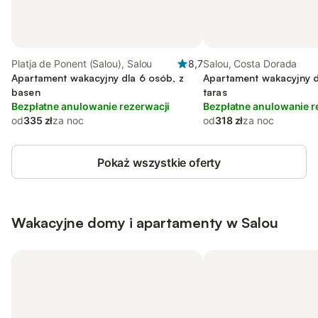
Platja de Ponent (Salou), Salou
8,7
Salou, Costa Dorada
Apartament wakacyjny dla 6 osób, z
Apartament wakacyjny d
basen
taras
Bezpłatne anulowanie rezerwacji
Bezpłatne anulowanie r
od
335 zł
za noc
od
318 zł
za noc
Pokaż wszystkie oferty
Wakacyjne domy i apartamenty w Salou