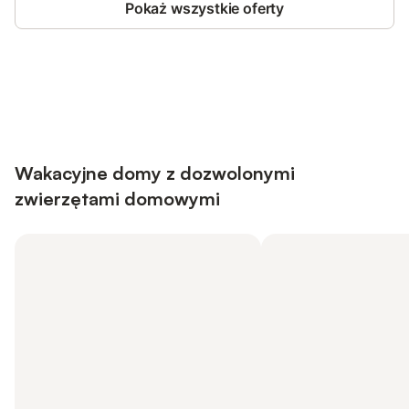
Pokaż wszystkie oferty
Save up to 10% on many properties with
Sign in
an account
Wakacyjne domy z dozwolonymi
zwierzętami domowymi