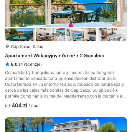
więcej...
Cap Salou, Salou
Apartament Wakacyjny • 65 m² • 2 Sypialnie
8,0
(
4
recenzje
)
Comodidad y tranquilidad junto al mar en Salou Acogedor
apartamento pensado para quienes desean disfrutar de la
Costa Dorada en un entorno relajado, rodeado de naturaleza y
cerca de las calas más bonitas de Cap Salou. Su ubicación
permite combinar la calma del Mediterráneo con la cercanía a
las zonas de ocio de Salou y La Pineda. Aquí los días se viven
404 zł
od
/
noc
entre playa, buen clima y escapadas para descubrir la costa a
tu ritmo. Un lugar perfecto para desconectar en familia y crear
recuerdos inolvidables junto al mar. ✨🌊 Distribución del
alojamiento • 2 dormitorios: 1 con cama de matrimonio + 1 ...