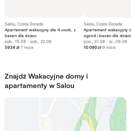
Salou, Costa Dorada
Salou, Costa Dorada
Apartament wakacyjny dla 4 osób, z
Apartament wakacyjny d
basen dla dzieci
ogród i basen dla dzieci
sob., 15.08 - sob., 22.08
dozwolone
pon., 31.08 - śr., 09.09
5934 zł
·
7 noce
10 090 zł
·
9 noce
Znajdź Wakacyjne domy i
apartamenty w Salou