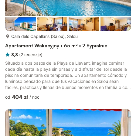
więcej...
Cala dels Capellans (Salou), Salou
Apartament Wakacyjny • 65 m² • 2 Sypialnie
8,8
(
2
recenzje
)
Situado a dos pasos de la Playa de Llevant, imagina caminar
cada día hasta la playa sin prisas y a disfrutar del sol desde la
piscina comunitaria de temporada. Un apartamento cómodo y
luminoso pensado para que tus vacaciones en Salou sean
fáciles, prácticas y llenas de buenos momentos en familia o con
amigos. Distribución del alojamiento Salón comedor y balcón
404 zł
od
/
noc
con vistas al mar. Dormitorio 1: Cama matrimonio Dormitorio 2: 2
camas individuales 1 baño con bañera Cocina totalmente
equipada Estás a un click de tus vacaciones en la Costa
Daurada. ¡Reserva ahora! INFORMACIÓN IMPORTANTE A
TENER EN...