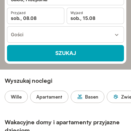
Przyjazd
Wyjazd
sob., 08.08
sob., 15.08
Gości
SZUKAJ
Wyszukaj noclegi
Wille
Apartament
Basen
Zwie
Wakacyjne domy i apartamenty przyjazne
dzieciom