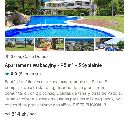
więcej...
Salou, Costa Dorada
Apartament Wakacyjny • 95 m² • 3 Sypialnie
8,0
(
6
recenzje
)
Fantástico ático en una zona muy tranquila de Salou. El
complejo, de alto standing, dispone de un gran jardín
comunitario con 2 piscinas, 2 pistas de tenis y pista de Paddle.
También ofrece 2 zonas de juegos para los más pequeños, por
eso es ideal para alojarse con niños. DISTRIBUCIÓN: 3
dormitorios y 2 baños. Consta de una única planta con gran
314 zł
od
/
noc
salón - comedor con grandes ventanales con acceso a la gran
terraza, cocina muy bien equipada y 2 cuartos de baño. La
zona de los dormitorios se distribuye en una suite de