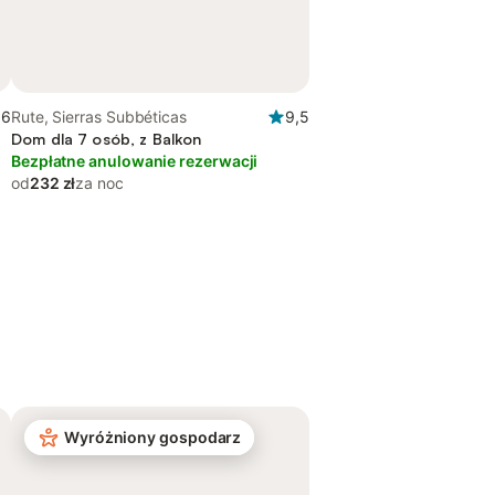
,6
Rute, Sierras Subbéticas
9,5
Dom dla 7 osób, z Balkon
Bezpłatne anulowanie rezerwacji
od
232 zł
za noc
Wyróżniony gospodarz