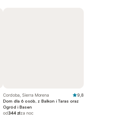
Cordoba, Sierra Morena
9,8
Dom dla 6 osób, z Balkon i Taras oraz
Ogród i Basen
od
344 zł
za noc