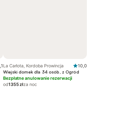
,1
La Carlota, Kordoba Prowincja
10,0
Wiejski domek dla 34 osób, z Ogród
Bezpłatne anulowanie rezerwacji
od
1355 zł
za noc