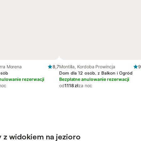
erra Morena
8,7
Montilla, Kordoba Prowincja
9
osób
Dom dla 12 osób, z Balkon i Ogród
nulowanie rezerwacji
Bezpłatne anulowanie rezerwacji
noc
od
1118 zł
za noc
 z widokiem na jezioro