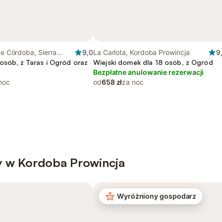
 de Córdoba, Sierra
9,0
La Carlota, Kordoba Prowincja
9
osób, z Taras i Ogród oraz
Wiejski domek dla 18 osób, z Ogród
Bezpłatne anulowanie rezerwacji
noc
od
658 zł
za noc
y w Kordoba Prowincja
Wyróżniony gospodarz