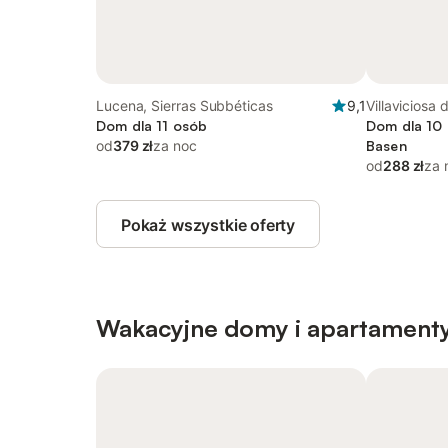
Lucena, Sierras Subbéticas
9,1
Villaviciosa
Dom dla 11 osób
Morena
Dom dla 10 
od
379 zł
za noc
Basen
od
288 zł
za 
Pokaż wszystkie oferty
Wakacyjne domy i apartament