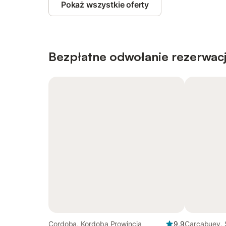
Pokaż wszystkie oferty
Bezpłatne odwołanie rezerwacj
Cordoba, Kordoba Prowincja
9,9
Carcabuey, 