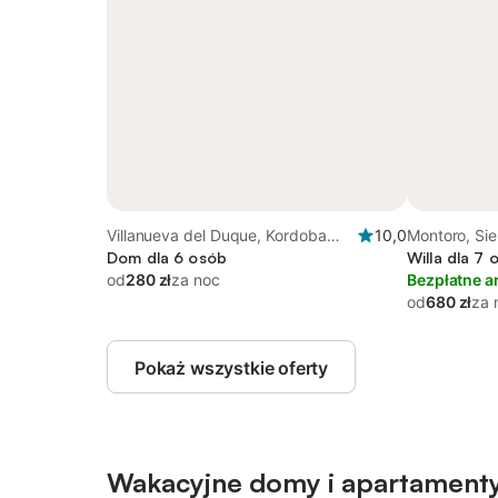
Villanueva del Duque, Kordoba
10,0
Montoro, Si
Prowincja
Dom dla 6 osób
Willa dla 7 
od
280 zł
za noc
Bezpłatne a
od
680 zł
za 
Pokaż wszystkie oferty
Wakacyjne domy i apartamenty