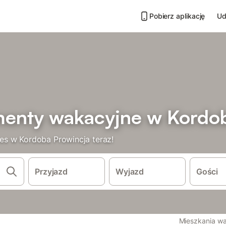
Pobierz aplikację
Ud
menty wakacyjne w Kordo
es w Kordoba Prowincja teraz!
Przyjazd
Wyjazd
Gości
Mieszkania w