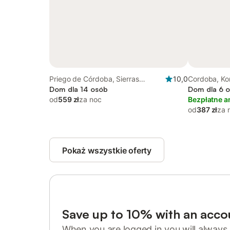
Priego de Córdoba, Sierras
10,0
Cordoba, Ko
Subbéticas
Dom dla 14 osób
Dom dla 6 o
od
559 zł
za noc
Bezpłatne a
od
387 zł
za 
Pokaż wszystkie oferty
Save up to 10% with an acco
When you are logged in you will always 