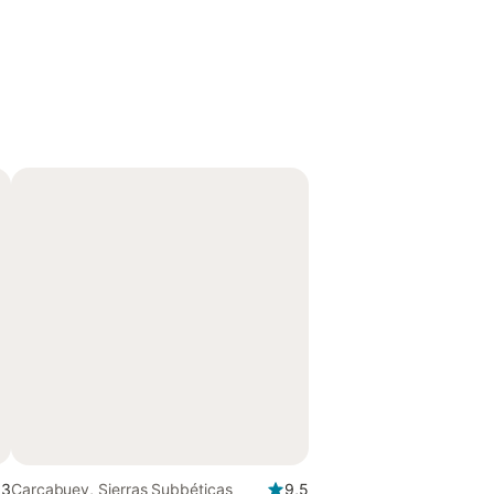
,3
Carcabuey, Sierras Subbéticas
9,5