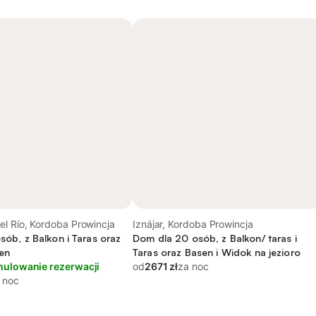
l Río, Kordoba Prowincja
Iznájar, Kordoba Prowincja
osób, z Balkon i Taras oraz
Dom dla 20 osób, z Balkon/ taras i
en
Taras oraz Basen i Widok na jezioro
nulowanie rezerwacji
od
2671 zł
za noc
 noc