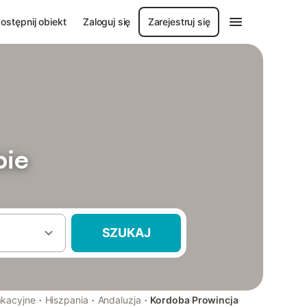
ostępnij obiekt
Zaloguj się
Zarejestruj się
bie
SZUKAJ
·
·
·
akacyjne
Hiszpania
Andaluzja
Kordoba Prowincja