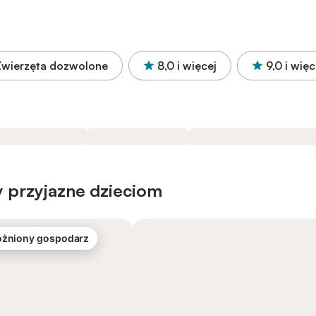
Zwierzęta dozwolone
8,0
i więcej
9,0
i więc
 przyjazne dzieciom
żniony gospodarz