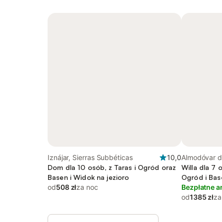
Iznájar, Sierras Subbéticas
10,0
Almodóvar de
Dom dla 10 osób, z Taras i Ogród oraz
Willa dla 7 
Basen i Widok na jezioro
Ogród i Bas
od
508 zł
za noc
Bezpłatne a
od
1385 zł
za