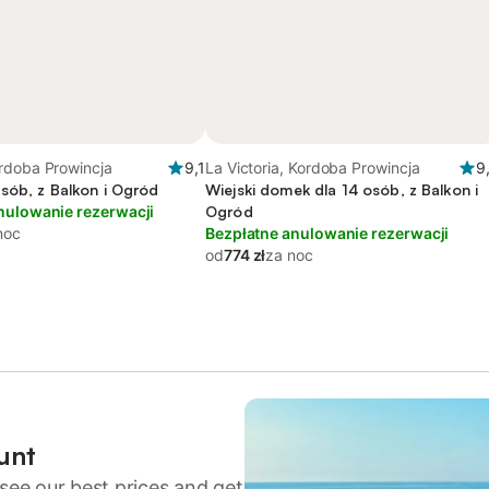
rdoba Prowincja
9,1
La Victoria, Kordoba Prowincja
9
sób, z Balkon i Ogród
Wiejski domek dla 14 osób, z Balkon i
nulowanie rezerwacji
Ogród
noc
Bezpłatne anulowanie rezerwacji
od
774 zł
za noc
unt
see our best prices and get