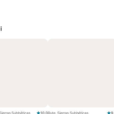
i
Sierras Subbéticas
10,0
Rute, Sierras Subbéticas
9