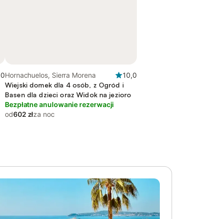
,0
Hornachuelos, Sierra Morena
10,0
Wiejski domek dla 4 osób, z Ogród i
Basen dla dzieci oraz Widok na jezioro
Bezpłatne anulowanie rezerwacji
od
602 zł
za noc