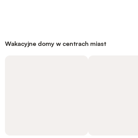
Save up to 10% on many properties with
Sign in
an account
Wakacyjne domy w centrach miast