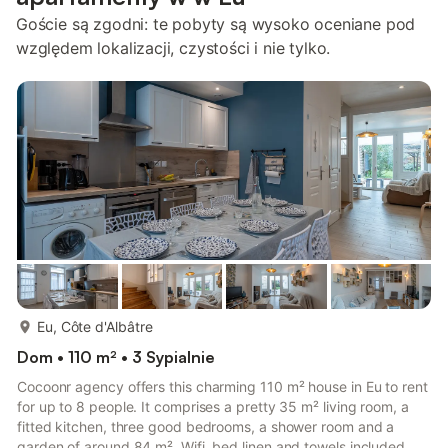
Goście są zgodni: te pobyty są wysoko oceniane pod
względem lokalizacji, czystości i nie tylko.
więcej...
Eu, Côte d'Albâtre
Dom • 110 m² • 3 Sypialnie
Cocoonr agency offers this charming 110 m² house in Eu to rent
for up to 8 people. It comprises a pretty 35 m² living room, a
fitted kitchen, three good bedrooms, a shower room and a
garden of around 84 m². Wifi, bed linen and towels included,