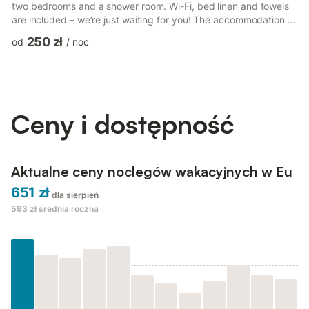
two bedrooms and a shower room. Wi-Fi, bed linen and towels
are included – we’re just waiting for you! The accommodation is
laid out as follows: On the ground floor: - A 30 m² living room
250 zł
od
/
noc
with a TV, a dining table and a double sofa bed. - A fully fitted
kitchen including: an electric kettle, a microwave and a hob..
Upstairs: – Bedroom 1: a double bed (140×190) - Bedroom 2: a
double bed (140×190) - ...
Ceny i dostępność
Aktualne ceny noclegów wakacyjnych w Eu
651 zł
dla sierpień
593 zł
średnia roczna