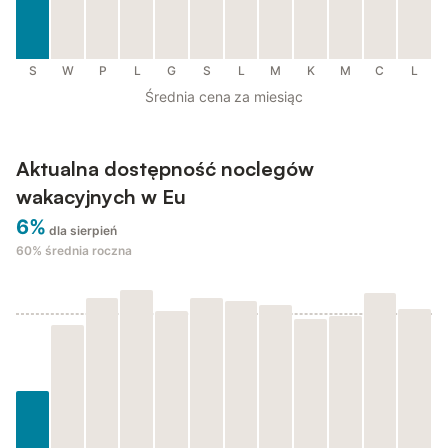
S
W
P
L
G
S
L
M
K
M
C
L
Średnia cena za miesiąc
Aktualna dostępność noclegów
wakacyjnych w Eu
6%
dla sierpień
60%
średnia roczna