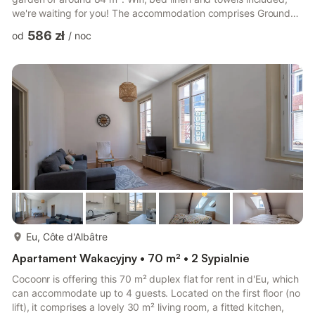
we're waiting for you! The accommodation comprises Ground
floor - A 35 m² living room with TV, sofa and dining area - A
586 zł
od
/
noc
fully-equipped kitchen with electric kettle, oven, microwave,
toaster, dishwasher, hob, etc. - Separate WC 1st floor -
Bedroom 1: with 1 double bed (140×190) - Bedroom 2: with
queen-size bed (160×200) - Bathroom with shower and WC
2n...
więcej...
Eu, Côte d'Albâtre
Apartament Wakacyjny • 70 m² • 2 Sypialnie
Cocoonr is offering this 70 m² duplex flat for rent in d'Eu, which
can accommodate up to 4 guests. Located on the first floor (no
lift), it comprises a lovely 30 m² living room, a fitted kitchen,