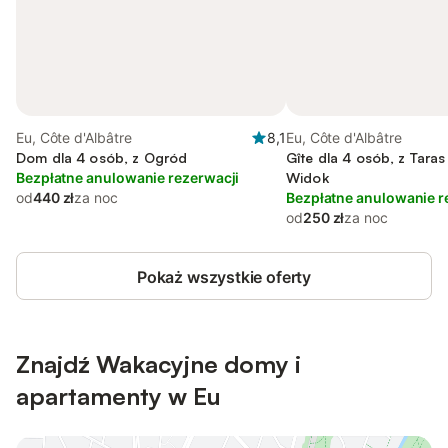
Eu, Côte d'Albâtre
8,1
Eu, Côte d'Albâtre
Dom dla 4 osób, z Ogród
Gîte dla 4 osób, z Taras
Bezpłatne anulowanie rezerwacji
Widok
od
440 zł
za noc
Bezpłatne anulowanie r
od
250 zł
za noc
Pokaż wszystkie oferty
Znajdź Wakacyjne domy i
apartamenty w Eu