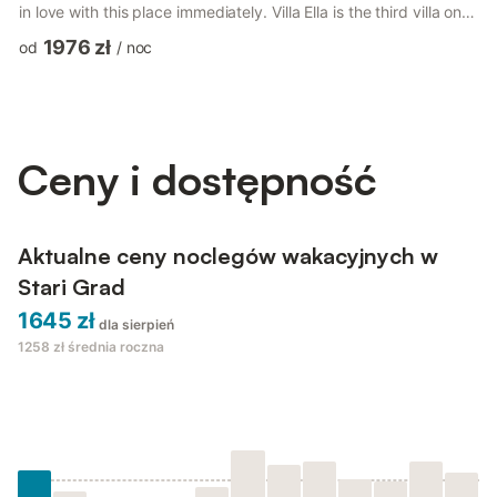
in love with this place immediately. Villa Ella is the third villa on
the left side, when you arrive. Villa Ella has 4 separate
1976 zł
od
/
noc
bedrooms and 3 bathrooms in total. On the ground floor there is
a huge common space with fully equipped kitchen, dining room
for up to 10 people and living room with 2 sofas, several coffee
tables, smart TV, w...
Ceny i dostępność
Aktualne ceny noclegów wakacyjnych w
Stari Grad
1645 zł
dla sierpień
1258 zł
średnia roczna