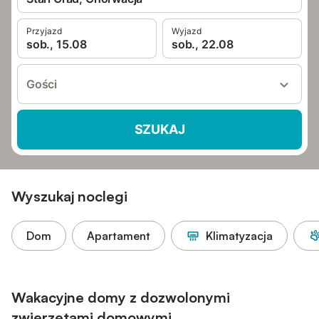
Przyjazd
Wyjazd
sob., 15.08
sob., 22.08
Gości
SZUKAJ
Wyszukaj noclegi
Dom
Apartament
Klimatyzacja
Wakacyjne domy z dozwolonymi
zwierzętami domowymi