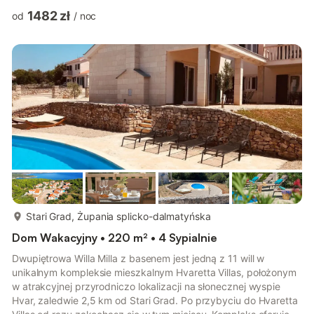
Stella oferuje całkowitą prywatność i spokój. Odległość do
1482 zł
od
/
noc
najbliższych dzikich plaż wynosi 400 m. Aby ułatwić transport
do najbliższych zatoczek i zatoczek, możesz skorzystać z
wózka golfowego Hvaretta, który można wynająć w recepcji.
Willa Stella posiada łącznie 3 oddzielne sypialnie i...
więcej...
Stari Grad, Żupania splicko-dalmatyńska
Dom Wakacyjny • 220 m² • 4 Sypialnie
Dwupiętrowa Willa Milla z basenem jest jedną z 11 will w
unikalnym kompleksie mieszkalnym Hvaretta Villas, położonym
w atrakcyjnej przyrodniczo lokalizacji na słonecznej wyspie
Hvar, zaledwie 2,5 km od Stari Grad. Po przybyciu do Hvaretta