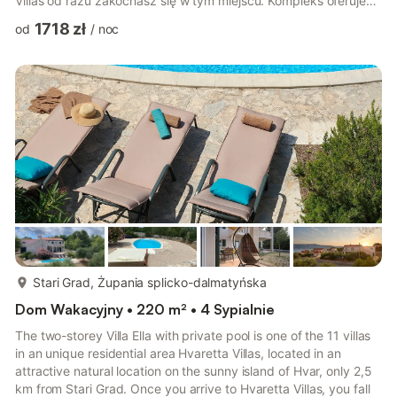
Villas od razu zakochasz się w tym miejscu. Kompleks oferuje
luksusowe wille inspirowane chorwacką architekturą, ale
1718 zł
od
/
noc
całkowicie odnowione i gustownie urządzone wewnątrz, każda
z ogromnym ogrodem i miejscem parkingowym. Willa Milla ma
łącznie 4 oddzielne sypialnie i 3 łazienki. Na parterze znajduje
się przestronna wspólna przestrzeń z w pełni wyposażoną
kuc...
więcej...
Stari Grad, Żupania splicko-dalmatyńska
Dom Wakacyjny • 220 m² • 4 Sypialnie
The two-storey Villa Ella with private pool is one of the 11 villas
in an unique residential area Hvaretta Villas, located in an
attractive natural location on the sunny island of Hvar, only 2,5
km from Stari Grad. Once you arrive to Hvaretta Villas, you fall