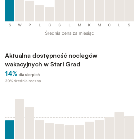
S
W
P
L
G
S
L
M
K
M
C
L
S
Średnia cena za miesiąc
Aktualna dostępność noclegów
wakacyjnych w Stari Grad
14%
dla sierpień
30%
średnia roczna