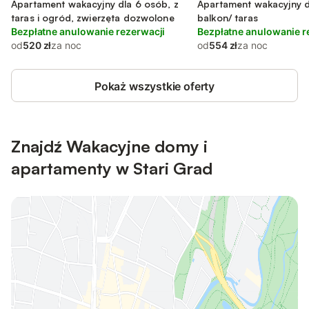
dalmatyńska
Apartament wakacyjny dla 6 osób, z
dalmatyńska
Apartament wakacyjny d
taras i ogród, zwierzęta dozwolone
balkon/ taras
Bezpłatne anulowanie rezerwacji
Bezpłatne anulowanie r
od
520 zł
za noc
od
554 zł
za noc
Pokaż wszystkie oferty
Znajdź Wakacyjne domy i
apartamenty w Stari Grad