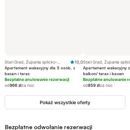
Stari Grad, Żupania splicko-
10,0
Stari Grad, Żupania spl
dalmatyńska
Apartament wakacyjny dla 5 osób, z
Apartament wakacyjny d
basen i taras
balkon/ taras i basen
Bezpłatne anulowanie rezerwacji
Bezpłatne anulowanie r
od
966 zł
za noc
od
859 zł
za noc
Pokaż wszystkie oferty
Bezpłatne odwołanie rezerwacji