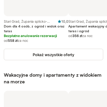
Stari Grad, Żupania splicko-
10,0
Stari Grad, Żupania splic
dalmatyńska
Dom dla 4 osób, z ogród i widok oraz
dalmatyńska
Apartament wakacyjny d
taras
taras i ogród
Bezpłatne anulowanie rezerwacji
od
356 zł
za noc
od
558 zł
za noc
Pokaż wszystkie oferty
Wakacyjne domy i apartamenty z widokiem
na morze