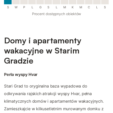
S
W
P
L
G
S
L
M
K
M
C
L
S
Procent dostępnych obiektów
Domy i apartamenty
wakacyjne w Starim
Gradzie
Perła wyspy Hvar
Stari Grad to oryginalna baza wypadowa do
odkrywania rajskich atrakcji wyspy Hvar, pełna
klimatycznych domów i apartamentów wakacyjnych.
Zamieszkajcie w kilkusetletnim murowanym domku z