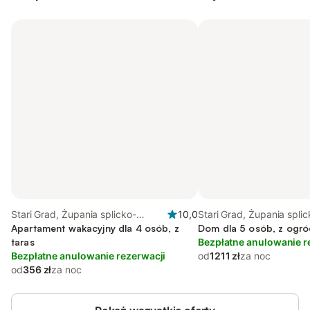
Stari Grad, Żupania splicko-
10,0
Stari Grad, Żupania splic
dalmatyńska
Apartament wakacyjny dla 4 osób, z
dalmatyńska
Dom dla 5 osób, z ogró
taras
Bezpłatne anulowanie r
Bezpłatne anulowanie rezerwacji
od
1211 zł
za noc
od
356 zł
za noc