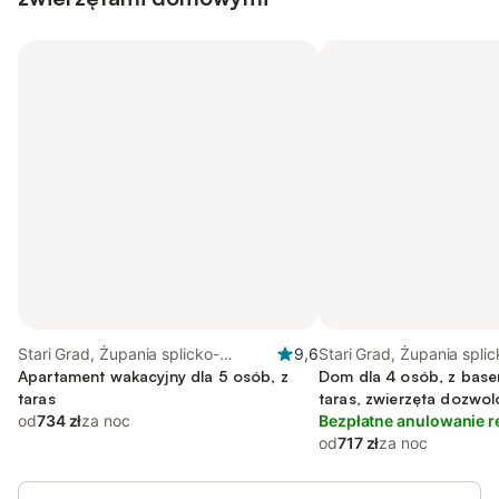
Stari Grad, Żupania splicko-
9,6
Stari Grad, Żupania splic
dalmatyńska
Apartament wakacyjny dla 5 osób, z
dalmatyńska
Dom dla 4 osób, z basen
taras
taras, zwierzęta dozwo
od
734 zł
za noc
Bezpłatne anulowanie r
od
717 zł
za noc