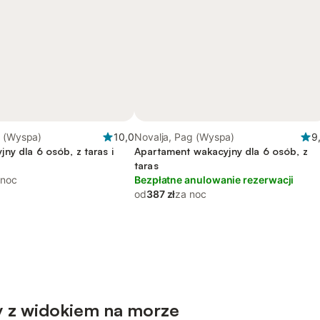
g (Wyspa)
10,0
Novalja, Pag (Wyspa)
9
ny dla 6 osób, z taras i
Apartament wakacyjny dla 6 osób, z
taras
 noc
Bezpłatne anulowanie rezerwacji
od
387 zł
za noc
 z widokiem na morze