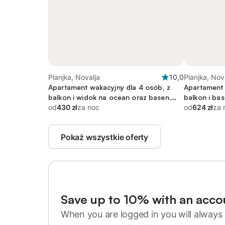
Planjka, Novalja
10,0
Planjka, Nov
Apartament wakacyjny dla 4 osób, z
Apartament 
balkon i widok na ocean oraz basen,
balkon i ba
zwierzęta dozwolone
od
430 zł
za noc
zwierzęta 
od
624 zł
za 
Pokaż wszystkie oferty
Save up to 10% with an acco
When you are logged in you will always 