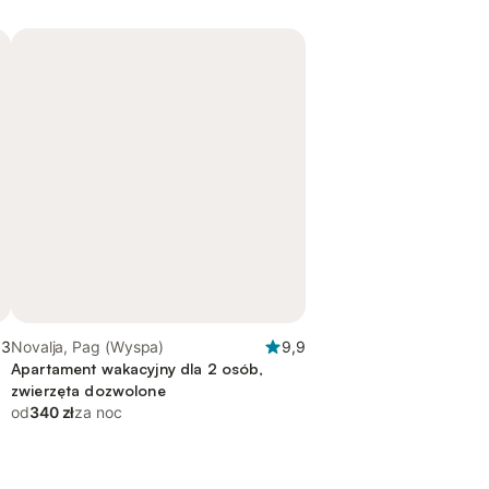
,3
Novalja, Pag (Wyspa)
9,9
Apartament wakacyjny dla 2 osób,
zwierzęta dozwolone
od
340 zł
za noc