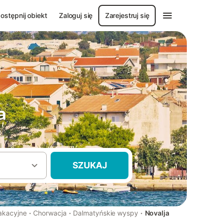
ostępnij obiekt
Zaloguj się
Zarejestruj się
a
SZUKAJ
·
·
·
akacyjne
Chorwacja
Dalmatyńskie wyspy
Novalja