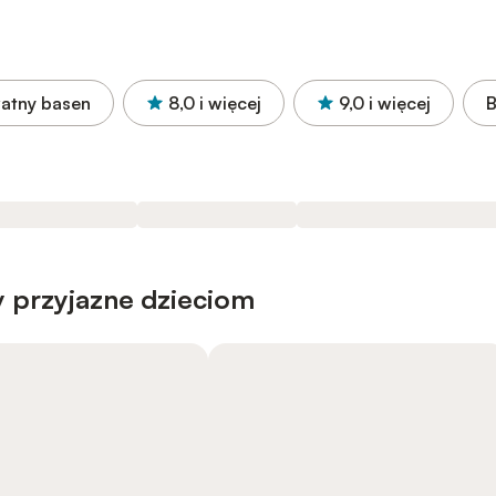
atny basen
8,0
i więcej
9,0
i więcej
B
 przyjazne dzieciom