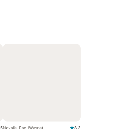
,5
Novalja, Pag (Wyspa)
8,3