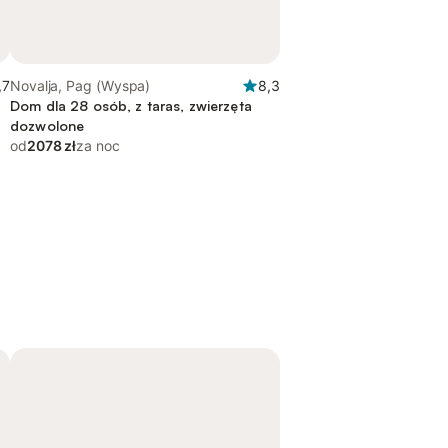
,7
Novalja, Pag (Wyspa)
8,3
Dom dla 28 osób, z taras, zwierzęta
dozwolone
od
2078 zł
za noc