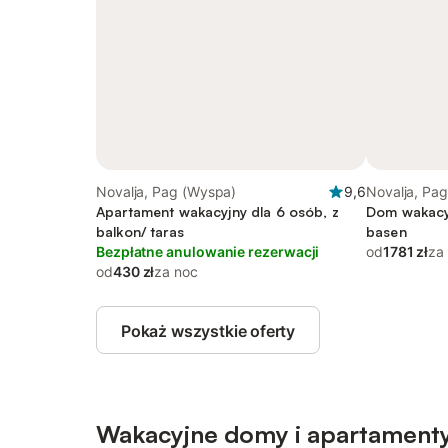
Novalja, Pag (Wyspa)
9,6
Novalja, Pa
Apartament wakacyjny dla 6 osób, z
Dom wakacyj
balkon/ taras
basen
Bezpłatne anulowanie rezerwacji
od
1781 zł
za
od
430 zł
za noc
Pokaż wszystkie oferty
Wakacyjne domy i apartamenty