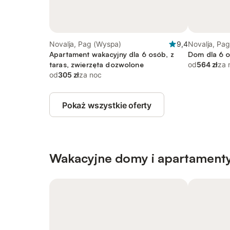
Novalja, Pag (Wyspa)
9,4
Novalja, Pa
Apartament wakacyjny dla 6 osób, z
Dom dla 6 o
taras, zwierzęta dozwolone
od
564 zł
za 
od
305 zł
za noc
Pokaż wszystkie oferty
Wakacyjne domy i apartamenty