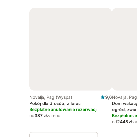
Novalja, Pag (Wyspa)
9,6
Novalja, Pa
Pokój dla 3 osób, z taras
Dom wakacyj
Bezpłatne anulowanie rezerwacji
ogród, zwie
od
387 zł
za noc
Bezpłatne a
od
2448 zł
za