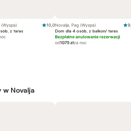
g (Wyspa)
10,0
Novalja, Pag (Wyspa)
9
sób, z taras
Dom dla 4 osób, z balkon/ taras
noc
Bezpłatne anulowanie rezerwacji
od
1075 zł
za noc
 w Novalja