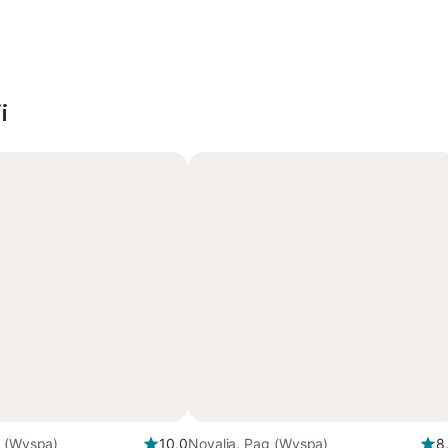
i
g (Wyspa)
10,0
Novalja, Pag (Wyspa)
8