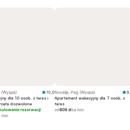
g (Wyspa)
10,0
Novalja, Pag (Wyspa)
9
ny dla 10 osób, z taras i
Apartament wakacyjny dla 7 osób, z
rzęta dozwolone
taras
nulowanie rezerwacji
od
809 zł
za noc
 noc