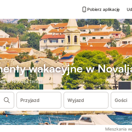
Pobierz aplikację
Ud
enty wakacyjne w Novalj
s w Novalja teraz!
Przyjazd
Wyjazd
Gości
Mieszkania w