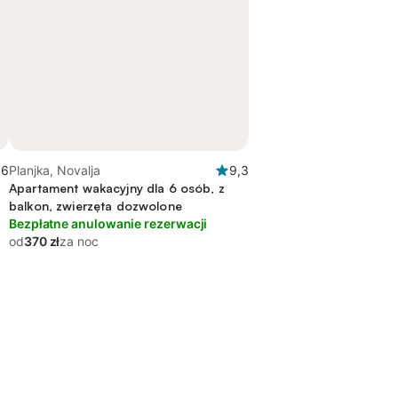
,6
Planjka, Novalja
9,3
Apartament wakacyjny dla 6 osób, z
balkon, zwierzęta dozwolone
Bezpłatne anulowanie rezerwacji
od
370 zł
za noc