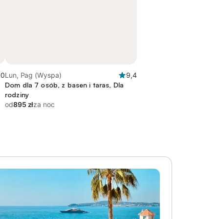
,0
Lun, Pag (Wyspa)
9,4
Dom dla 7 osób, z basen i taras, Dla
rodziny
od
895 zł
za noc