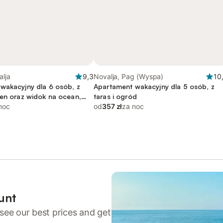
alja
9,3
Novalja, Pag (Wyspa)
10
wakacyjny dla 6 osób, z
Apartament wakacyjny dla 5 osób, z
sen oraz widok na ocean,
taras i ogród
dozwolone
noc
od
357 zł
za noc
unt
see our best prices and get