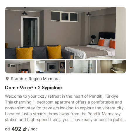
with your comfort in mind. The apartment features a private
entrance, ensuring your privacy and convenience. The
bedroom is equipped with a double bed and a bunk bed, ...
więcej...
Stambuł, Region Marmara
Dom • 95 m² • 2 Sypialnie
Welcome to your cozy retreat in the heart of Pendik, Türkiye!
This charming 1-bedroom apartment offers a comfortable and
convenient stay for travelers looking to explore the vibrant city.
Located just a stone's throw away from the Pendik Marmaray
station and high-speed trains, you'll have easy access to public
transportation, making it simple to navigate the city and
492 zł
od
/
noc