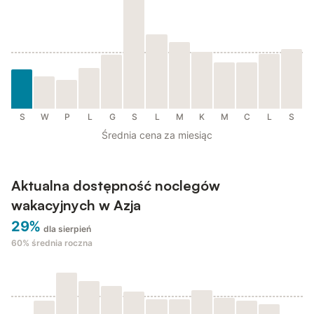
S
W
P
L
G
S
L
M
K
M
C
L
S
Średnia cena za miesiąc
Aktualna dostępność noclegów
wakacyjnych w Azja
29%
dla sierpień
60%
średnia roczna