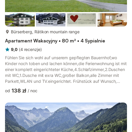
więcej...
Bürserberg, Rätikon mountain range
Apartament Wakacyjny • 80 m² • 4 Sypialnie
9,0
(
4
recenzje
)
Fühlen Sie sich wohl auf unserem gepflegten Bauernhof,wo
Kinder noch toben und lachen können,die Ferienwohnung ist mit
einer komplett eingerichteter Küche,4.Schlafzimmer,2.Duschen
mit WC,1.Dusche mit exra WC,großer Balkon,alle Zimmer mit
Parkett,WLAN und TV.eingerichtet. Frühstück auf Wunsch,
Brötchenservice, Seehöhe: 1.200 m Willkommen am Bauernhof
138 zł
od
/
noc
Valuga. Suchen Sie für Ihren Urlaub ein sonniges, ruhiges
Plätzchen? Dann ist unser Bauernhof das Richtige für Sie. Wo
Kinder noch draußen toben und lachen können. Auf Anfrage
Kinderermäßigung · Zahlreiche Wanderwege stehen zur
Verfügung .Bikepa...