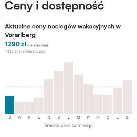
Ceny i dostępność
Aktualne ceny noclegów wakacyjnych w
Vorarlberg
1290 zł
dla sierpień
1428 zł
średnia roczna
S
W
P
L
G
S
L
M
K
M
C
L
S
Średnia cena za miesiąc