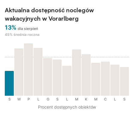
Aktualna dostępność noclegów
wakacyjnych w Vorarlberg
13%
dla sierpień
45%
średnia roczna
S
W
P
L
G
S
L
M
K
M
C
L
S
Procent dostępnych obiektów