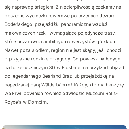
się naprawdę śniegiem. Z niecierpliwością czekamy na
obszerne wycieczki rowerowe po brzegach Jeziora
Bodeńskiego, przejażdżki panoramiczne wzdłuż
malowniczych rzek i wymagające pojedyncze trasy,
które oczarowują ambitnych rowerzystów górskich.
Nawet poza siodłem, region nie jest skąpy, jeśli chodzi
o przyjazne rodzinie przygody. Co powiesz na łodygę
na torze łuczniczym 3D w Klösterle, na przykład objazd
do legendarnego Bearland Braz lub przejażdżkę na
napędzanej parą Wälderbähnle? Każdy, kto ma benzynę
we krwi, powinien również odwiedzić Muzeum Rolls-
Royce'a w Dornbirn.