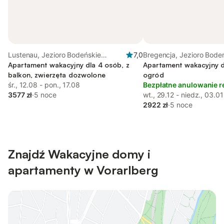
Lustenau, Jezioro Bodeńskie
7,0
Bregencja, Jezioro Bode
(Austria)
Apartament wakacyjny dla 4 osób, z
(Austria)
Apartament wakacyjny d
balkon, zwierzęta dozwolone
ogród
śr., 12.08 - pon., 17.08
Bezpłatne anulowanie r
3577 zł
·
5 noce
wt., 29.12 - niedz., 03.01
2922 zł
·
5 noce
Znajdź Wakacyjne domy i
apartamenty w Vorarlberg