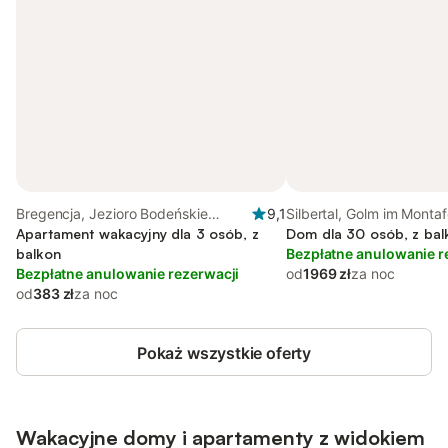
Bregencja, Jezioro Bodeńskie
9,1
Silbertal, Golm im Monta
(Austria)
Apartament wakacyjny dla 3 osób, z
Dom dla 30 osób, z bal
balkon
Bezpłatne anulowanie r
Bezpłatne anulowanie rezerwacji
od
1969 zł
za noc
od
383 zł
za noc
Pokaż wszystkie oferty
Wakacyjne domy i apartamenty z widokiem