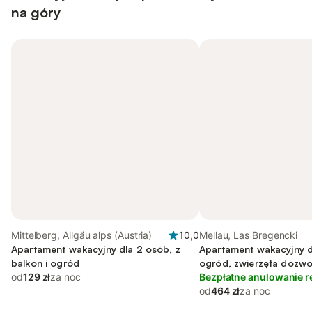
na góry
Mittelberg, Allgäu alps (Austria)
10,0
Mellau, Las Bregencki
Apartament wakacyjny dla 2 osób, z
Apartament wakacyjny d
balkon i ogród
ogród, zwierzęta dozw
od
129 zł
za noc
Bezpłatne anulowanie r
od
464 zł
za noc