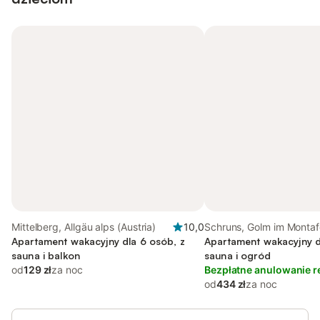
Mittelberg, Allgäu alps (Austria)
10,0
Schruns, Golm im Monta
Apartament wakacyjny dla 6 osób, z
Apartament wakacyjny d
sauna i balkon
sauna i ogród
od
129 zł
za noc
Bezpłatne anulowanie r
od
434 zł
za noc