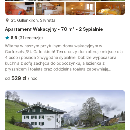
więcej...
St. Gallenkirch, Silvretta
Apartament Wakacyjny • 70 m² • 2 Sypialnie
8,6
(
31
recenzje
)
Witamy w naszym przytulnym domu wakacyjnym w
Garfrescha/St. Gallenkirch! Ten uroczy dom oferuje miejsce dla
4 osób i posiada 2 wygodne sypialnie. Dobrze wyposażona
kuchnia z sofą zachęca do odpoczynku, a łazienka z
prysznicem i toaletą oraz oddzielna toaleta zapewniają
dodatkowy komfort. Dom położony jest na wysokości 1500
529 zł
od
/
noc
metrów w górach, w otoczeniu pięknej przyrody. Z tego
miejsca masz bezpośredni dostęp do wielu szlaków
turystycznych i górskich szlaków rowerowych - idealnych na
aktywny wypoczynek. W pobliżu znajduje się również mały
staw, który tworzy spokojną i relaksującą atmosferę. N...