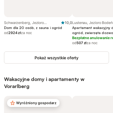
Schwarzenberg, Jezioro
10,0
Lustenau, Jezioro Bodeń
Bodeńskie (Austria)
Dom dla 20 osób, z sauna i ogród
(Austria)
Apartament wakacyjny d
od
2924 zł
za noc
ogród, zwierzęta dozw
Bezpłatne anulowanie r
od
507 zł
za noc
Pokaż wszystkie oferty
Wakacyjne domy i apartamenty w
Vorarlberg
Wyróżniony gospodarz