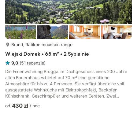
więcej...
Brand, Rätikon mountain range
Wiejski Domek • 65 m² • 2 Sypialnie
9,0
(
51
recenzje
)
Die Ferienwohnung Brügga im Dachgeschoss eines 200 Jahre
alten Bauernhauses bietet auf 70 m² eine gemütliche
Atmosphäre für bis zu 4 Personen. Sie verfügt über eine voll
ausgestattete Wohnküche mit Elektrokochfeld, Backofen,
Kühlschrank, Geschirrspüler und weiteren Geräten. Zwei
separate Schlafzimmer, ein Badezimmer mit Dusche/WC sowie
430 zł
od
/
noc
optional Kinderbett, Rausfallschutz oder Hochstuhl sorgen für
Komfort. Im Erdgeschoss lädt eine Veranda mit Bergpanorama
zum Entspannen ein. Die ruhige Lage im Zentrum von Brand
ermöglicht kurze Wege zu allen wichtigen Einrichtungen. Ein
kostenloser Parkplatz...