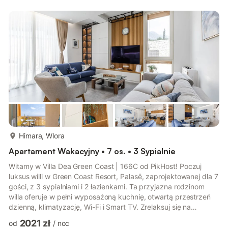
convenience. Wake up to breathtaking views, stroll to nearby
restaurants, and soak in the lively seaside atmosphere. The
private balcony is perfect for morning coffee or watching...
więcej...
Himara, Wlora
Apartament Wakacyjny • 7 os. • 3 Sypialnie
Witamy w Villa Dea Green Coast | 166C od PikHost! Poczuj
luksus willi w Green Coast Resort, Palasë, zaprojektowanej dla 7
gości, z 3 sypialniami i 2 łazienkami. Ta przyjazna rodzinom
willa oferuje w pełni wyposażoną kuchnię, otwartą przestrzeń
dzienną, klimatyzację, Wi-Fi i Smart TV. Zrelaksuj się na
prywatnym balkonie z rozległym widokiem na morze i
2021 zł
od
/
noc
skorzystaj z bezpłatnego parkingu. Nowoczesne, luksusowe