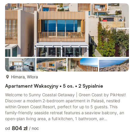
friends seeking a family-friendly or romantic getaway on the
Albanian Riviera. Nestled in the prestigious ...
więcej...
Himara, Wlora
Apartament Wakacyjny • 5 os. • 2 Sypialnie
Welcome to Sunny Coastal Getaway | Green Coast by PikHost!
Discover a modern 2-bedroom apartment in Palasë, nestled
within Green Coast Resort, perfect for up to 5 guests. This
family-friendly seaside retreat features a seaview balcony, an
open-plan living area, a full kitchen, 1 bathroom, air
conditioning, Wi-Fi, smart TV, patio, and free parking. Ideal for
804 zł
od
/
noc
friends or families, it blends coastal comfort with resort