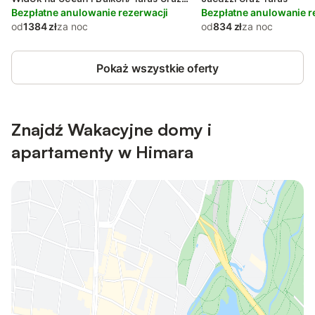
Widok
Bezpłatne anulowanie rezerwacji
Bezpłatne anulowanie r
od
1384 zł
za noc
od
834 zł
za noc
Pokaż wszystkie oferty
Znajdź Wakacyjne domy i
apartamenty w Himara