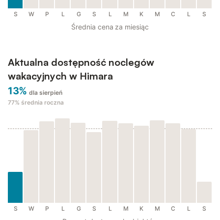
S
W
P
L
G
S
L
M
K
M
C
L
S
Średnia cena za miesiąc
Aktualna dostępność noclegów
wakacyjnych w Himara
13%
dla sierpień
77%
średnia roczna
S
W
P
L
G
S
L
M
K
M
C
L
S