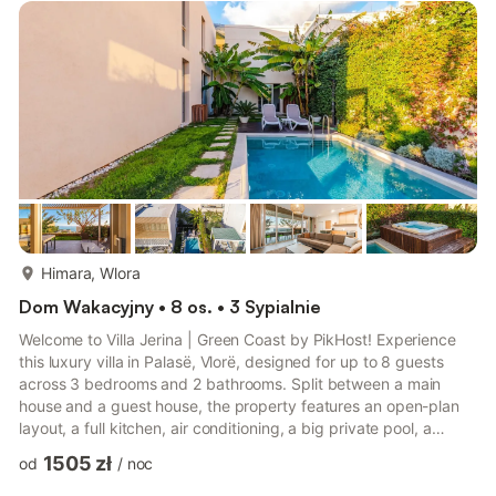
więcej...
Himara, Wlora
Dom Wakacyjny • 8 os. • 3 Sypialnie
Welcome to Villa Jerina | Green Coast by PikHost! Experience
this luxury villa in Palasë, Vlorë, designed for up to 8 guests
across 3 bedrooms and 2 bathrooms. Split between a main
house and a guest house, the property features an open-plan
layout, a full kitchen, air conditioning, a big private pool, a
jacuzzi, a huge patio, a garden, several balconies, and a BBQ
1505 zł
od
/
noc
area. With panoramic sea and mountain views, this luxury villa
offers comfort, space, and privacy for families or groups of