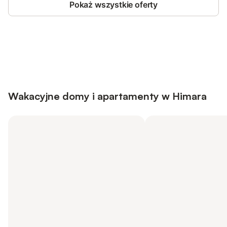
Pokaż wszystkie oferty
Save up to 10% on many properties with
Sign in
an account
Wakacyjne domy i apartamenty w Himara