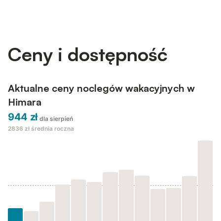
wnętrze i nadmorska lokalizacja tworzą spokojną nadmorską
ucieczkę, idealną dla rodzin lub przyjaciół poszukujących
komfortu, prywatności i łatwego dostępu do udogodnień
kurortu. Wyjdź na...
Ceny i dostępność
Aktualne ceny noclegów wakacyjnych w
Himara
944 zł
dla sierpień
2836 zł
średnia roczna