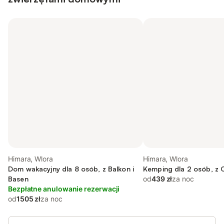
Himara, Wlora
Himara, Wlora
Dom wakacyjny dla 8 osób, z Balkon i
Kemping dla 2 osób, z 
Basen
od
439 zł
za noc
Bezpłatne anulowanie rezerwacji
od
1505 zł
za noc