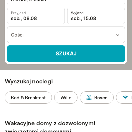
Przyjazd
Wyjazd
sob., 08.08
sob., 15.08
Gości
SZUKAJ
Wyszukaj noclegi
Bed & Breakfast
Wille
Basen
Wakacyjne domy z dozwolonymi
zwierzętami domowymi