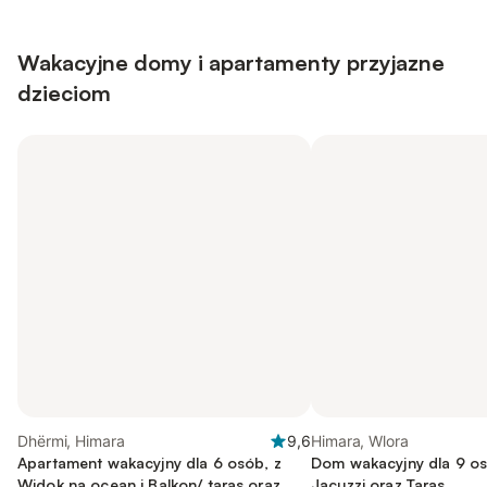
Wakacyjne domy i apartamenty przyjazne
dzieciom
Dhërmi, Himara
9,6
Himara, Wlora
Apartament wakacyjny dla 6 osób, z
Dom wakacyjny dla 9 osó
Widok na ocean i Balkon/ taras oraz
Jacuzzi oraz Taras