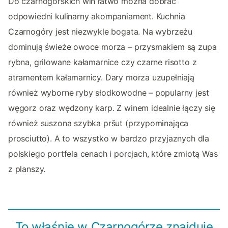
Do czarnogórskich win łatwo można dobrać
odpowiedni kulinarny akompaniament. Kuchnia
Czarnogóry jest niezwykle bogata. Na wybrzeżu
dominują świeże owoce morza – przysmakiem są zupa
rybna, grilowane kałamarnice czy czarne risotto z
atramentem kałamarnicy. Dary morza uzupełniają
również wyborne ryby słodkowodne – popularny jest
węgorz oraz wędzony karp. Z winem idealnie łączy się
również suszona szybka pršut (przypominająca
prosciutto). A to wszystko w bardzo przyjaznych dla
polskiego portfela cenach i porcjach, które zmiotą Was
z planszy.
To właśnie w Czarnogórze znajduje