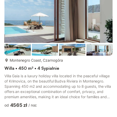
kuchnią i jadalnią, tworząc przyjazną przestrzeń do spotkań i
rozrywki. Goście mają do dyspoz...
więcej...
Montenegro Coast, Czarnogóra
Willa • 450 m² • 4 Sypialnie
Villa Gaia is a luxury holiday villa located in the peaceful village
of Krimovica, on the beautiful Budva Riviera in Montenegro.
Spanning 450 m2 and accommodating up to 8 guests, the villa
offers an exceptional combination of comfort, privacy, and
premium amenities, making it an ideal choice for families and
groups of friends seeking a relaxing Mediterranean getaway.
4565 zł
od
/
noc
The villa features a spacious and elegantly designed living room
connected to a fully equipped modern kitchen and dining area,