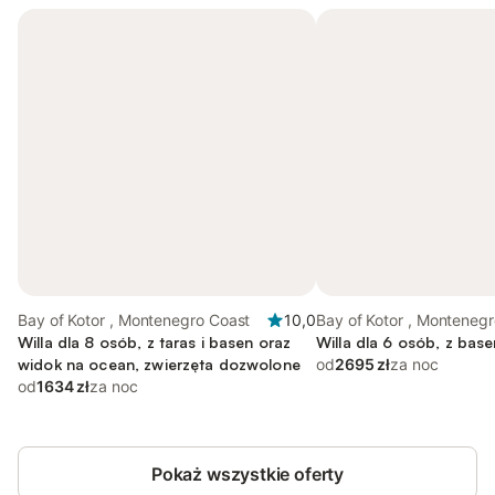
Bay of Kotor , Montenegro Coast
10,0
Bay of Kotor , Monteneg
Willa dla 8 osób, z taras i basen oraz
Willa dla 6 osób, z base
widok na ocean, zwierzęta dozwolone
od
2695 zł
za noc
od
1634 zł
za noc
Pokaż wszystkie oferty