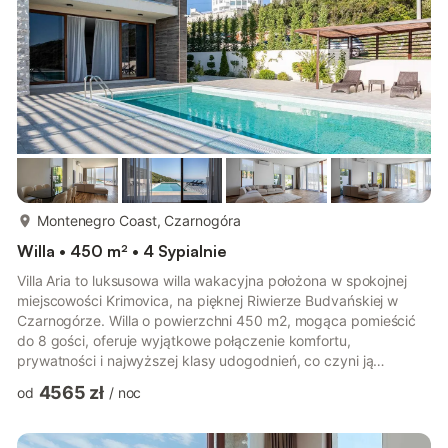
przestrzeń, gdzie design spotyka się z funkcjonalnością.
Przestro...
więcej...
Montenegro Coast, Czarnogóra
Willa • 450 m² • 4 Sypialnie
Villa Aria to luksusowa willa wakacyjna położona w spokojnej
miejscowości Krimovica, na pięknej Riwierze Budvańskiej w
Czarnogórze. Willa o powierzchni 450 m2, mogąca pomieścić
do 8 gości, oferuje wyjątkowe połączenie komfortu,
prywatności i najwyższej klasy udogodnień, co czyni ją
idealnym wyborem dla rodzin i grup przyjaciół poszukujących
4565 zł
od
/
noc
relaksującego wypoczynku w stylu śródziemnomorskim. Willa
dysponuje przestronnym i elegancko zaprojektowanym
salonem połączonym z w pełni wyposażoną, nowoczesną