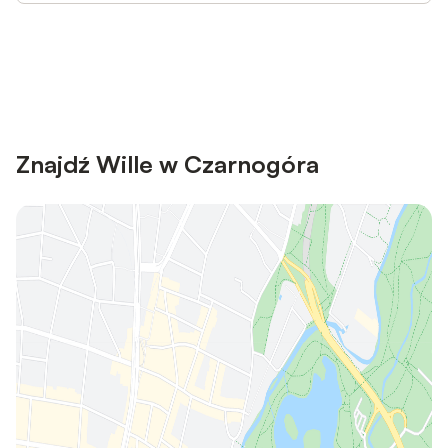
Save up to 10% on many properties with
Sign in
an account
Znajdź Wille w Czarnogóra