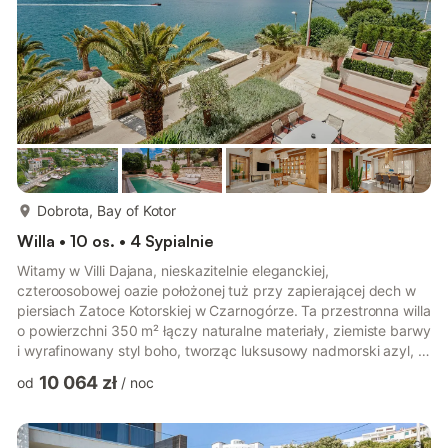
więcej...
Dobrota, Bay of Kotor
Willa • 10 os. • 4 Sypialnie
Witamy w Villi Dajana, nieskazitelnie eleganckiej,
czteroosobowej oazie położonej tuż przy zapierającej dech w
piersiach Zatoce Kotorskiej w Czarnogórze. Ta przestronna willa
o powierzchni 350 m² łączy naturalne materiały, ziemiste barwy
i wyrafinowany styl boho, tworząc luksusowy nadmorski azyl, w
którym może przenocować do 10 gości. Z widokiem na morze i
10 064 zł
od
/
noc
góry, ta nadmorska posiadłość jest idealnym miejscem na
ucieczkę dla rodzin lub grup poszukujących słońca, spokoju i
wyrafinowania. Na parterze znajduje się ciepła, otwarta