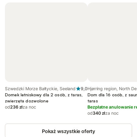
Szwedzki Morze Bałtyckie, Seeland
9,0
Hjørring region, North D
Domek letniskowy dla 2 osób, z taras,
Dom dla 16 osób, z saun
zwierzęta dozwolone
taras
od
236 zł
za noc
Bezpłatne anulowanie r
od
340 zł
za noc
Pokaż wszystkie oferty