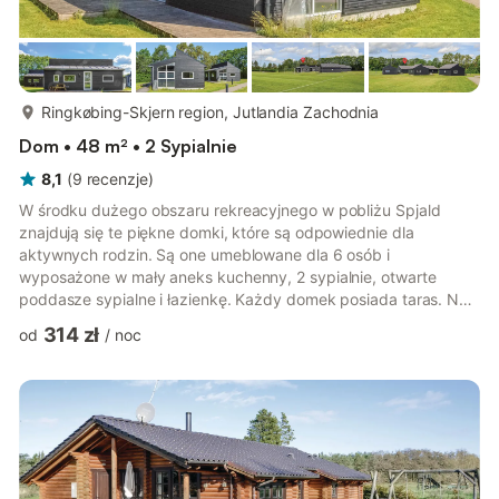
więcej...
Ringkøbing-Skjern region, Jutlandia Zachodnia
Dom • 48 m² • 2 Sypialnie
8,1
(
9
recenzje
)
W środku dużego obszaru rekreacyjnego w pobliżu Spjald
znajdują się te piękne domki, które są odpowiednie dla
aktywnych rodzin. Są one umeblowane dla 6 osób i
wyposażone w mały aneks kuchenny, 2 sypialnie, otwarte
poddasze sypialne i łazienkę. Każdy domek posiada taras. Na
terenie kompleksu znajduje się centrum fitness, kilka kortów do
314 zł
od
/
noc
gry w piłkę oraz basen, z którego można korzystać po
uzgodnieniu. Spjald to przytulne miasteczko z dobrym
zapleczem handlowym, osadzone w pięknej przyrodzie. Godna
polecenia jest wycieczka do Ringkøbing. Zobacz też:
C80634+635+636+658+660.