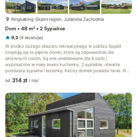
więcej...
Ringkøbing-Skjern region, Jutlandia Zachodnia
Dom • 48 m² • 2 Sypialnie
9,3
(
9
recenzje
)
W środku dużego obszaru rekreacyjnego w pobliżu Spjald
znajdują się te piękne domki, które są odpowiednie dla
aktywnych rodzin. Są one umeblowane dla 6 osób i
wyposażone w mały aneks kuchenny, 2 sypialnie, otwarte
poddasze sypialne i łazienkę. Każdy domek posiada taras. Na
terenie kompleksu znajduje się centrum fitness, kilka kortów do
314 zł
od
/
noc
gry w piłkę oraz basen, z którego można korzystać po
uzgodnieniu. Spjald to przytulne miasteczko z dobrym
zapleczem handlowym, osadzone w pięknej przyrodzie. Godna
polecenia jest wycieczka do Ringkøbing. Zobacz też:
C80634+636+658+659+660.