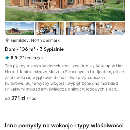
więcej...
Fjerritslev, North Denmark
Dom • 106 m² • 3 Sypialnie
8,9
(
22
recenzje
)
Ten piękny rustykalny domek z bali znajduje się Kollerup w Han
Herred, krainie między Morzem Północnym a Limfjordem, gdzie
zachowało się wyjątkowe dziedzictwo przyrodnicze i
kulturowe. Bujne wyspy wzgórz i wypiętrzone dno morskie z
unikalnymi mokradłami świadczą o silnych, lodowych siłach
natury miliony lat temu. Zachowało się wiele zabytków, takich
271 zł
od
/
noc
jak kościoły z czasów średniowiecza, prehistoryczne kurhany, a
także kopce grobowe i twierdza wikingów Aggersborg, która
jest uważana za największy z dotychczas znanych zamków
wikingów. Wzdłuż Morza Północnego znajdują się piękne
piaszczyste pla...
Inne pomysły na wakacje i typy właściwości