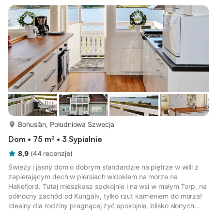
podwyższoną pozycją z widokiem na staw. Taras umożliwia
spożywanie posiłków na świeżym powietrzu lub spokojne
chwile na słońcu. Zwiedzaj rozl...
więcej...
Bohuslän, Południowa Szwecja
Dom • 75 m² • 3 Sypialnie
8,9
(
44
recenzje
)
Świeży i jasny dom o dobrym standardzie na piętrze w willi z
zapierającym dech w piersiach widokiem na morze na
Hakefjord. Tutaj mieszkasz spokojnie i na wsi w małym Torp, na
północny zachód od Kungälv, tylko rzut kamieniem do morza!
Idealny dla rodziny pragnącej żyć spokojnie, blisko słonych
kąpieli i wielu atrakcji w najbliższej okolicy. Mieszkanie ma