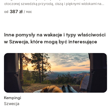
otoczonej szwedzką przyrodą, ciszą i pięknymi widokami na
jezioro. Pensjonat jest nowo wybudowany i stanowi część Villa
387 zł
od
/
noc
Tree of Life, oferując jednocześnie własne prywatne wejście i
spokojną atmosferę. Jest to idealne miejsce dla par, osób
podróżujących samotnie oraz miłośników przyrody, którzy chcą
uciec od stresów codziennego życia. Jedną z najbardziej
wyjątkowych c...
Inne pomysły na wakacje i typy właściwości
w Szwecja, które mogą być interesujące
Kempingi
Szwecja