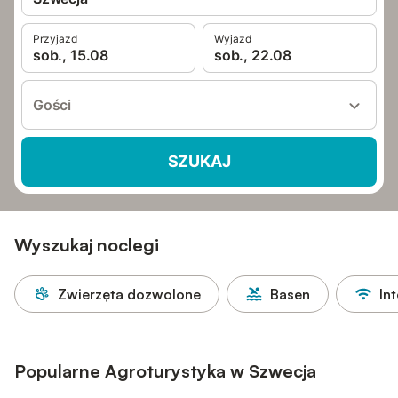
Przyjazd
Wyjazd
sob., 15.08
sob., 22.08
Gości
SZUKAJ
Wyszukaj noclegi
Zwierzęta dozwolone
Basen
In
Popularne Agroturystyka w Szwecja