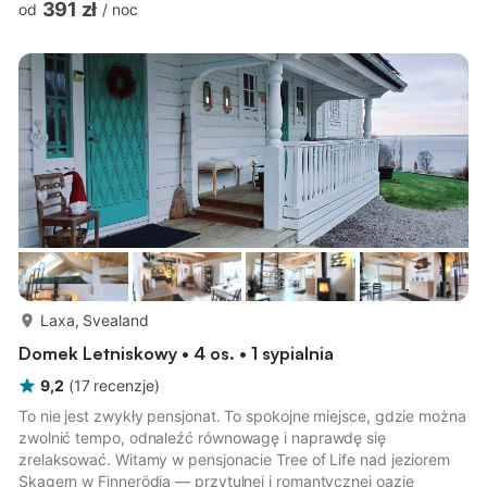
391 zł
od
/
noc
osobne wejście i zostało całkowicie odnowione w 2010 roku.
Masz również własną działkę przed domem z trawnikiem i
meblami ogrodowymi, na której możesz usiąść i zjeść śniadanie
po porannej kąpieli. Otwarty plan w kuchni/salonie z wyjściem
na ...
więcej...
Laxa, Svealand
Domek Letniskowy • 4 os. • 1 sypialnia
9,2
(
17
recenzje
)
To nie jest zwykły pensjonat. To spokojne miejsce, gdzie można
zwolnić tempo, odnaleźć równowagę i naprawdę się
zrelaksować. Witamy w pensjonacie Tree of Life nad jeziorem
Skagern w Finnerödja — przytulnej i romantycznej oazie