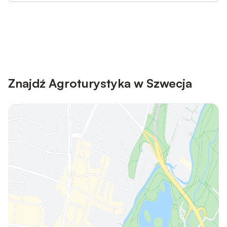
Save up to 10% on many properties with
Sign in
an account
Znajdź Agroturystyka w Szwecja