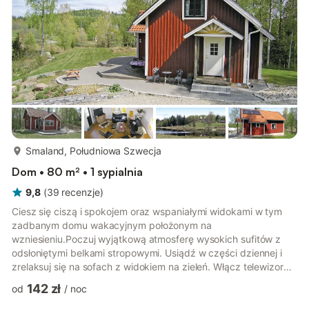
więcej...
Smaland, Południowa Szwecja
Dom • 80 m² • 1 sypialnia
9,8
(
39
recenzje
)
Ciesz się ciszą i spokojem oraz wspaniałymi widokami w tym
zadbanym domu wakacyjnym położonym na
wzniesieniu.Poczuj wyjątkową atmosferę wysokich sufitów z
odsłoniętymi belkami stropowymi. Usiądź w części dziennej i
zrelaksuj się na sofach z widokiem na zieleń. Włącz telewizor
lub spędź spokojne godziny na czytaniu i spotkaniach
142 zł
od
/
noc
towarzyskich. Przygotuj posiłki w kuchni w stylu rustykalnym i
spotkaj się przy stole jadalnym.Usiądź na zewnątrz i ciesz się