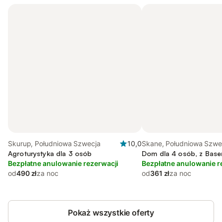
Skurup, Południowa Szwecja
10,0
Skane, Południowa Szwe
Agroturystyka dla 3 osób
Dom dla 4 osób, z Base
Bezpłatne anulowanie rezerwacji
Bezpłatne anulowanie r
od
490 zł
za noc
od
361 zł
za noc
Pokaż wszystkie oferty